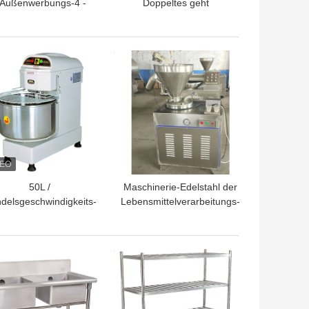
Außenwerbungs-4 -
Doppeltes geht
m Gefrierschrank,
Maschine des Schlamm-
Digital-
15Lx2 voran
peraturüberwachung
TPREIS
BESTPREIS
18 | -22°C Strecke
50L /
Maschinerie-Edelstahl der
delsgeschwindigkeits-
Lebensmittelverarbeitungs-
nsmittelverarbeitungs-
50Hz hydraulischer Stuffer-
srüstungen der kopf--
Wurst-Hersteller
n20kg gewundene der
TPREIS
BESTPREIS
Knetmaschine-zwei
mischende