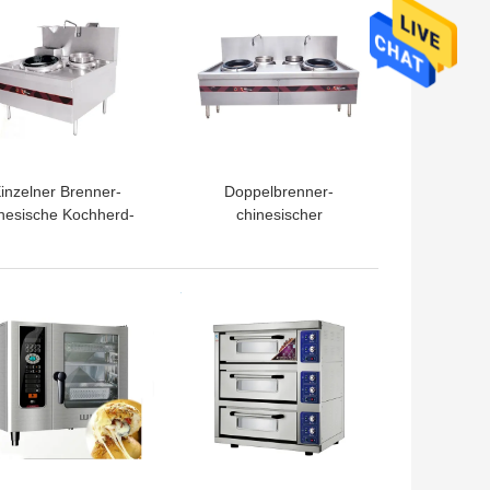
inzelner Brenner-
Doppelbrenner-
nesische Kochherd-
chinesischer
asbereich-Art mit
Kochherd/Handelsgas-
Edelstahl-Material
Kochherde
TPREIS
BESTPREIS