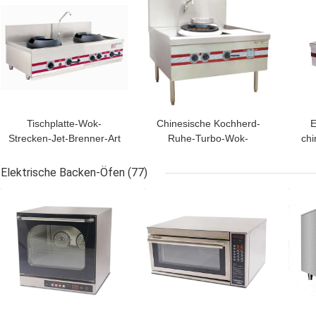
Tischplatte-Wok-
Chinesische Kochherd-
E
Strecken-Jet-Brenner-Art
Ruhe-Turbo-Wok-
chi
chinesischer Kochherd
umweltsmäßigstrecke
G
1500 x 700 x (350+200)
1200 x x 1220 (810+450)
Elektrische Backen-Öfen
(77)
Millimeter
Millimeter
BESTPREIS
BESTPREIS
BES