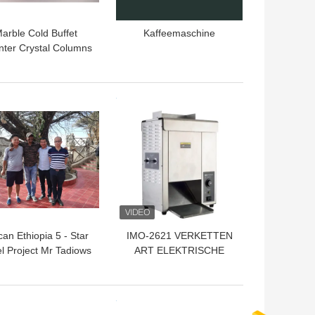
arble Cold Buffet
Kaffeemaschine
ter Crystal Columns
ommercial Kitchen
Equipments
TPREIS
BESTPREIS
can Ethiopia 5 - Star
IMO-2621 VERKETTEN
l Project Mr Tadiows
ART ELEKTRISCHE
BRÖTCHEN-TOASTER-
Größe 420x250x585mm
TPREIS
BESTPREIS