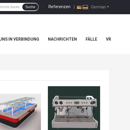
Referenzen
|
German
Suche
 UNS IN VERBINDUNG
NACHRICHTEN
FÄLLE
VR
TPREIS
BESTPREIS