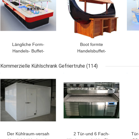
Längliche Form-
Boot formte
Handels- Buffet-
Handelsbuffet-
Ausrüstung/Handels-
Ausrüstungs-gemachten
A
Buffet-Nahrung-bain
gekühlten Sushi-Buffet-
Kommerzielle Kühlschrank Gefriertruhe
(114)
marie
Mahagonizähler
BESTPREIS
BESTPREIS
BES
Der Kühlraum-versah
2 Tür-und 6 Fach-
Tür