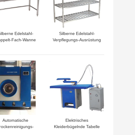
ilberne Edelstahl-
Silberne Edelstahl-
ppelt-Fach-Wanne
Verpflegungs-Ausrüstung
2mm für Restaurant
1200x500x1550mm, 4
mit MDF
Reihen-Speicher-Regal
TPREIS
BESTPREIS
Automatische
Elektrisches
rockenreinigungs-
Kleiderbügelnde Tabelle
Maschinen-Hotel-
mit Dampferzeuger-