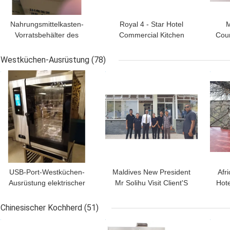
Nahrungsmittelkasten-
Royal 4 - Star Hotel
M
Vorratsbehälter des
Commercial Kitchen
Coun
Polycarbonats-20.8L
Equipments /
C
quadratischer
Professional Cooking
Westküchen-Ausrüstung
(78)
transparent mit Skala
Equipment
BESTPREIS
BESTPREIS
BES
USB-Port-Westküchen-
Maldives New President
Afri
Ausrüstung elektrischer
Mr Solihu Visit Client'S
Hote
Dampfer/Ofen Combi mit
Celeste Hotel
Behälter 5/6/10
Chinesischer Kochherd
(51)
BESTPREIS
BESTPREIS
BES