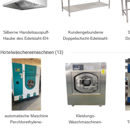
Silberne Handelsauspuff-
Kundengebundene
S
Haube des Edelstahl-EH-
Doppelschicht-Edelstahl-
Do
115 mit Filter für Küche
Arbeits-Tabelle 1.8m mit
1.
MDF für Hotel
Hotelwäschereimaschinen
(13)
BESTPREIS
BESTPREIS
BES
automatische Maschine
Kleidungs-
Perchlorethylene-
Waschmaschinen-
T
Wäscherei-Ausrüstungen
Auszieher-Hotel-