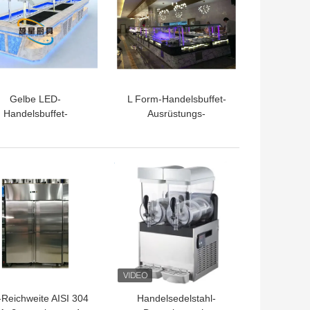
Gelbe LED-
L Form-Handelsbuffet-
Handelsbuffet-
Ausrüstungs-
usrüstungs-Granit-
zusammengesetztes
Marmorplatte-
Platten-Kabinett-
obenliegender
Aluminiummaterial
TPREIS
BESTPREIS
Kristallglas-Bock
-Reichweite AISI 304
Handelsedelstahl-