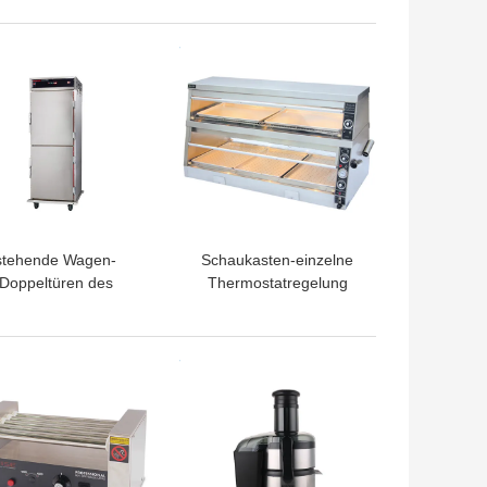
herei bearbeitet die
Hotel-Wäscherei-
schende Kapazität
Maschinen
TPREIS
BESTPREIS
10kg maschinell
stehende Wagen-
Schaukasten-einzelne
Doppeltüren des
Thermostatregelung
eisewärmer-1.8KW,
1520x750x840mm des
 Kabinett 50℃ - 99℃
Speisewärmer-
halten
380V/4.2KW
TPREIS
BESTPREIS