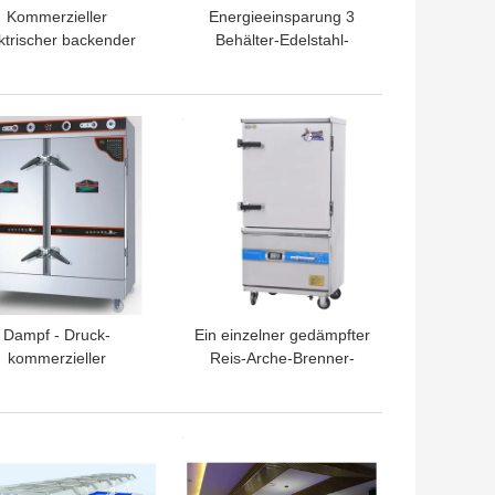
Kommerzieller
Energieeinsparung 3
ktrischer backender
Behälter-Edelstahl-
Combi-Ofen, 6
elektrische Backen-Öfen
ßengleich (Wannen
lamellierte - schreiben
/1) GN Gastronorm
Sie, Temperaturspanne
TPREIS
BESTPREIS
20 | 300°C
Dampf - Druck-
Ein einzelner gedämpfter
kommerzieller
Reis-Arche-Brenner-
ektrischer Dampfer
Kochherd-Standardreis-
36KW zweifach
Dampfer
verwendbares
TPREIS
BESTPREIS
415x925x1240mm