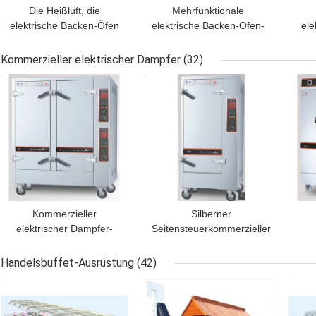
Die Heißluft, die
Mehrfunktionale
elektrische Backen-Öfen
elektrische Backen-Ofen-
ele
mit LED-
Heißluft-Heizungs-
Temperatur/erhitzen, die
Konvektion, welche die
Grö
Kommerzieller elektrischer Dampfer
(32)
Digital-Konvektions-
automatische
1
BESTPREIS
BESTPREIS
BES
Ofen-hohe Feuchtigkeit
Befeuchtung brät
schreiben
Kommerzieller
Silberner
elektrischer Dampfer-
Seitensteuerkommerzieller
großer Gemüsedampfer-
elektrischer Dampfer-
el
doppelte Tür Digital
Multifunktionsluxus 12KW
Handelsbuffet-Ausrüstung
(42)
Contro
BESTPREIS
BESTPREIS
BES
1