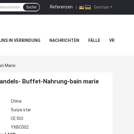
Referenzen
|
German
Suche
 UNS IN VERBINDUNG
NACHRICHTEN
FÄLLE
VR
in Marie
andels- Buffet-Nahrung-bain marie
China
Surpa star
CE ISO
YXBC002