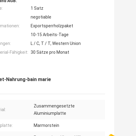
and AGB:
e:
1 Satz
negotiable
rmationen:
Exportsperrholzpaket
10-15 Arbeits-Tage
ngen:
L / C, T / T, Western Union
ial-Fähigkeit:
30 Sätze pro Monat
et-Nahrung-bain marie
Zusammengesetzte
ial:
Aluminiumplatte
platte:
Marmorstein