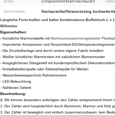
Größe:
Entsprechend Ihrem Restaurant
Farbe
Hervorheben:
Restaurantbuffetausrüstung
,
kochende Ha
Längliche Form-heißer und kalter Kombinations-Buffettisch L x 
Millimeter
Eigenschaften:
-
Künstliche Marmortabelle mit
Aluminiumzusammengesetzter Plastikpl
-
Importierter Kompressor und Deutschland-EGOtemperaturbegrenzer
- Die Druckluftanlage wird durch unsere eigene Fabrik installiert
- Weißer künstlicher Marmorstein mit natürlichem Blumenmuster
- Ausgeglichenes Glasgestell mit kundenspezifischem Dekorationsblu
- Kristalltabellenspalte oder Edelstahlspalte für Wahlen
- Wasserbeweissperrholz-Rahmeninnere
- LED-Beleuchtung
- Nahtloses Gelenk
Beschreibung:
1.
Wir können besonders anfertigten den Zähler entsprechend Ihrem 
2. Der Zähler wird hauptsächlich durch Aluminium, Marmor und Holz 
3. Der Zähler ist beweglich und einfach zusammenzubauen, kein Bedarf,