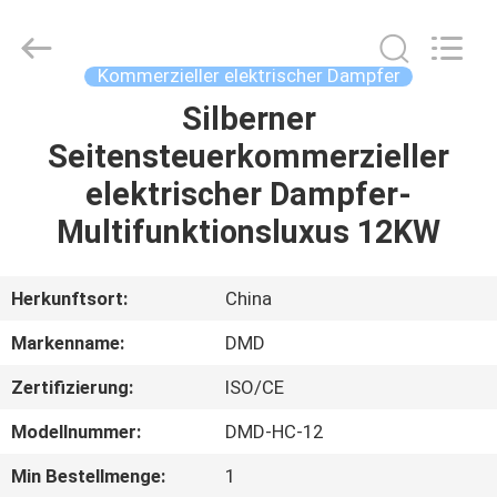
IMO
Catering
equipments
limited.
All
Kommerzieller elektrischer Dampfer
Rights
Reserved.
Silberner
HAUS
Seitensteuerkommerzieller
PRODUKTE
elektrischer Dampfer-
Multifunktionsluxus 12KW
VIDEOS
Herkunftsort:
China
ÜBER
Markenname:
DMD
UNS
Zertifizierung:
ISO/CE
FABRIK-
Modellnummer:
DMD-HC-12
AUSFLUG
Min Bestellmenge:
1