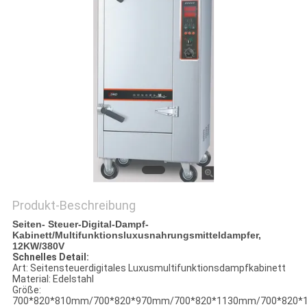
VR
SITEMAP
PRIVACY
POLICY
Produkt-Beschreibung
Seiten- Steuer-Digital-Dampf-
Kabinett/Multifunktionsluxusnahrungsmitteldampfer,
12KW/380V
Schnelles Detail:
Art: Seitensteuerdigitales Luxusmultifunktionsdampfkabinett
Material: Edelstahl
Größe:
700*820*810mm/700*820*970mm/700*820*1130mm/700*820