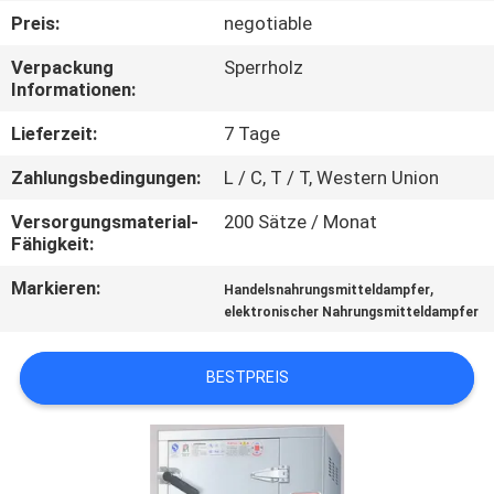
Preis:
negotiable
QUALITÄTSKONTROLLE
Verpackung
Sperrholz
Informationen:
TRETEN
Lieferzeit:
7 Tage
SIE
Zahlungsbedingungen:
L / C, T / T, Western Union
MIT
Versorgungsmaterial-
200 Sätze / Monat
UNS
Fähigkeit:
IN
Markieren:
,
Handelsnahrungsmitteldampfer
VERBINDUNG
elektronischer Nahrungsmitteldampfer
NACHRICHTEN
BESTPREIS
FÄLLE