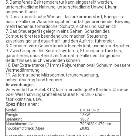
5. Dämpfende Zeittemperatur kann eingestellt werden,
unterschiedliche Nahrung, unterschiedliche Umwelt, kann
angewandt sein.
6. Das automatische Wasser, das ankommend ist, Energie ist
aus im Falle der Wasserknappheit, untätiger brennender Beweis,
mehrfacher automatischer Schutz, sicher und sicherlich.
7. Das Steuergerät gelegt in eins Seiten, Schaden des
Computerbrettes beendend und machen Steuerung
zuverlässiger und dauerhaft, und den Auftritt führender.
8. Gemacht vom Gesamtqualitätsedelstahl, luxuriös und sauber.
9. Zwei Gruppen des Kontrollsystems, Störungsnotfunktion,
garantieren, dass Benutzer Normal im Falle des dringenden
Bedürfnisses auch verwenden können.
10. Der Extra-starke (71mm) Polyurethan ovall Schaum, bessere
Wärmedämmung.
11. Automatische Mikrocomputerüberwachung,
unbeaufsichtigt und bequem.
Anwendungen:
Verwendet für Hotel, KTV, kommerzielle große Kantine, Chinese
oder Westnahrungsmittelrestaurant-, -schul- und -
fabrikkantine, usw.
Spezifikationen:
Modell
DMD-HC-12
Energie
12KW
Spannung
380V
Maschinenmaße
700*820*1470mm
Inputdampfdruck (Mpa)
≤0.02