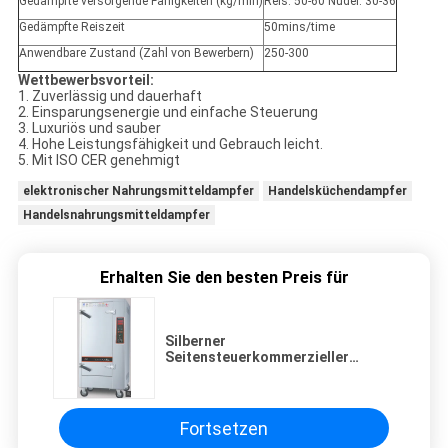
Gedämpfte versorgende Fähigkeiten (kg/min)
Reis: 50-60 Nudel: 30-36
Gedämpfte Reiszeit
50mins/time
Anwendbare Zustand (Zahl von Bewerbern)
250-300
Wettbewerbsvorteil:
1. Zuverlässig und dauerhaft
2. Einsparungsenergie und einfache Steuerung
3. Luxuriös und sauber
4. Hohe Leistungsfähigkeit und Gebrauch leicht.
5. Mit ISO CER genehmigt
elektronischer Nahrungsmitteldampfer
Handelsküchendampfer
Handelsnahrungsmitteldampfer
Erhalten Sie den besten Preis für
Silberner
Seitensteuerkommerzieller
elektrischer Dampfer-
Multifunktionsluxus 12KW
Fortsetzen