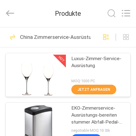
IMO
Catering
equipments
Produkte
limited.
All
Rights
Reserved.
HAUS
143
China Zimmerservice-Ausrüstungen
Handelsküchen-
PRODUKTE
Ausrüstungen
HOT
Luxus-Zimmer-Service-
Ausrüstung
VIDEOS
MOQ:1000 PC
ÜBER
JETZT ANFRAGEN
79
UNS
Westküchen-
EKO-Zimmerservice-
Ausrüstungs-bereiten
FABRIK-
Ausrüstung
stummer Abfall-Pedal-
AUSFLUG
Lebensmittelabfälle-
negotiable MOQ:10 Stk