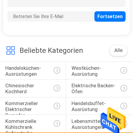
46
Speisewärmer-
Schaukasten
Beliebte Kategorien
Alle
Handelsküchen-
Westküchen-
60
Ausrüstungen
Ausrüstung
Snackbar-
Chinesischer 
Elektrische Backen-
Ausrüstung
Kochherd
Öfen
Kommerzieller 
Handelsbuffet-
Elektrischer 
Ausrüstung
Dampfer
Kommerzielle 
Lebensmittelverarbeitungs
Kühlschrank 
Ausrüstungen
82
Gefriertruhe