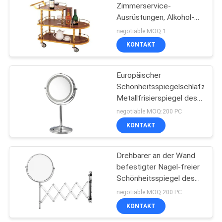
Zimmerservice-
Ausrüstungen, Alkohol-
114
Laufkatze
negotiable MOQ:1
770x400x825mm für
Kommerzielle
KONTAKT
goldene und rote Farbe
Kühlschrank
des Weins
Europäischer
Gefriertruhe
Schönheitsspiegelschlafzimm
Metallfrisierspiegel des
Artfüllelicht-
negotiable MOQ:200 PC
Frisierkommode-
KONTAKT
76
Spiegels HD
doppelseitiger
Lebensmittelverarbeitun
Drehbarer an der Wand
befestigter Nagel-freier
Ausrüstungen
Schönheitsspiegel des
Hauptfrisierspiegels des
negotiable MOQ:200 PC
hotelbadezimmerschminkspieg
KONTAKT
HD einziehbaren