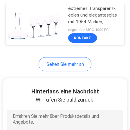
extremes Transparenz-,
33
edles und elegantesglas
Edelstahl-
mit 1954 Marken,
Rotwein, hohe
negotiable MOQ:1000 PC
Verpflegungs-
Borkieselsäureverbindung,
KONTAKT
unzerbrechliche
Ausrüstung
Luxusgeschenke
Sehen Sie mehr an
13
Hotelwäschereimaschin
Hinterlass eine Nachricht
Wir rufen Sie bald zurück!