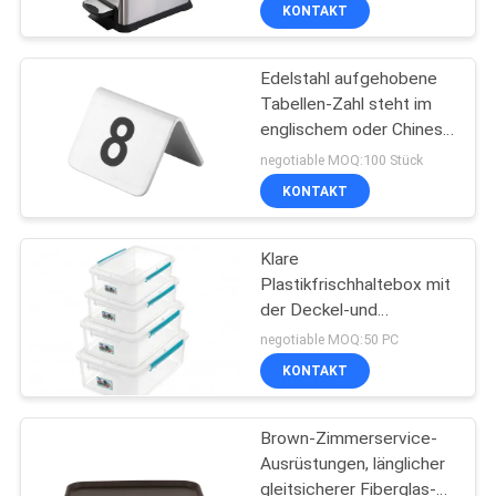
Behälter mit innerem
KONTAKT
Plastikabbau Eimer
QUALITÄTSKONTROLLE
812Ltr 24Ltr auf
Edelstahl aufgehobene
51
Tabellen-Zahl steht im
TRETEN
englischem oder Chinese
Chinesischer
SIE
Restanurant-Raum
negotiable MOQ:100 Stück
Kochherd
MIT
KONTAKT
UNS
Klare
IN
Plastikfrischhaltebox mit
VERBINDUNG
der Deckel-und
78
Verschluss-Kapazität
negotiable MOQ:50 PC
0.9L zu 12L widerstehen
Elektrische Backen-
NACHRICHTEN
KONTAKT
Temperaturen von -40°C
zu +80°C
Öfen
Brown-Zimmerservice-
FÄLLE
Ausrüstungen, länglicher
gleitsicherer Fiberglas-