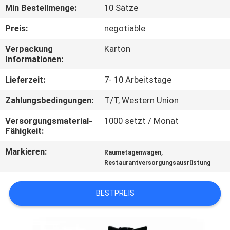
Min Bestellmenge:
10 Sätze
QUALITÄTSKONTROLLE
Preis:
negotiable
Verpackung
Karton
TRETEN
Informationen:
SIE
Lieferzeit:
7- 10 Arbeitstage
MIT
Zahlungsbedingungen:
T/T, Western Union
UNS
Versorgungsmaterial-
1000 setzt / Monat
IN
Fähigkeit:
VERBINDUNG
Markieren:
,
Raumetagenwagen
Restaurantversorgungsausrüstung
NACHRICHTEN
BESTPREIS
FÄLLE