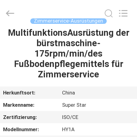
IMO
Catering
equipments
limited.
All
Zimmerservice-Ausrüstungen
Rights
Reserved.
MultifunktionsAusrüstung der
HAUS
bürstmaschine-
PRODUKTE
175rpm/min/des
Fußbodenpflegemittels für
VIDEOS
Zimmerservice
ÜBER
Herkunftsort:
China
UNS
Markenname:
Super Star
Zertifizierung:
ISO/CE
FABRIK-
AUSFLUG
Modellnummer:
HY1A