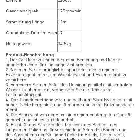
Energie
1100W
Geschwindigkeit
175rpm/min
Stromleitung Länge
12m
Grundplatte-Durchmesser
17"
Nettogewicht
34.5kg
Produkt-Beschreibung:
1.
Der Griff kennzeichnen bequeme Bedienung und können
ununterbrochen für eine lange Zeit arbeiten.
2. Nehmen Sie ursprüngliche importierte Technologie mit
Exzentereigentum an, um Wuchtgewicht und Exzenterkraft zu
versichern.
3. Verringern Sie den Abfall des Reinigungsmittels mit zentralem
Wasser zu übermitteln, verbessern Sie die Reinigungs-
Leistungsfähigkeit
4. Das Planetengetriebe wird und haltbaren Stahl Nylon vom mit
hoher Dichte hergestellt und lärmarme und lange Nutzungsdauer
rühmt.
5. Die Basis wird von der Aluminiumlegierung der guten Qualität
gemacht und ist fest und dauerhaft.
6. Es ist für das Säubern des Teppichs, des Bodens, des
langsamen Polierens für verschiedene Arten des Bodens und
des Ausstattens der Steinoberfläche für Hotels, Restaurants,
Bürogebäude und Ausstellungshallen besonders passend.