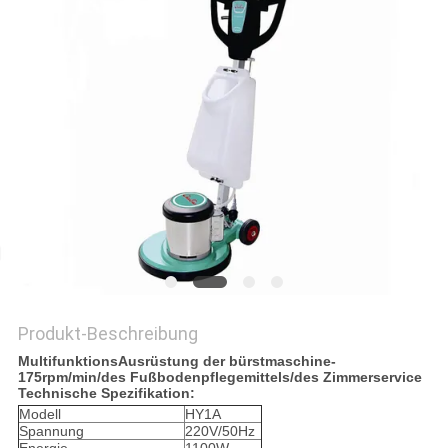
VR
SITEMAP
PRIVACY
POLICY
Produkt-Beschreibung
MultifunktionsAusrüstung der bürstmaschine-
175rpm/min/des Fußbodenpflegemittels/des Zimmerservice
Technische Spezifikation:
Modell
HY1A
Spannung
220V/50Hz