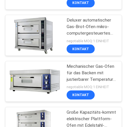
intelligentes Steuer-
KONTAKT
Smart-Voreinstellung
QUALITÄTSKONTROLLE
Deluxer automatischer
51
Gas-Brot-Ofen mikro-
TRETEN
computergesteuertes
Chinesischer
SIE
120W 220V
negotiable MOQ:1 EINHEIT
Kochherd
MIT
KONTAKT
UNS
Mechanischer Gas-Ofen
IN
für das Backen mit
VERBINDUNG
justierbarer Temperatur
78
20 | 400°C der zeitlichen
negotiable MOQ:1 EINHEIT
Regelung Steuer
Elektrische Backen-
NACHRICHTEN
KONTAKT
Öfen
Große Kapazitäts-kommt
FÄLLE
elektrischer Plattform-
Ofen mit Edelstahl-