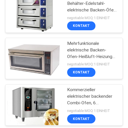
Behälter-Edelstahl-
elektrische Backen-Öfen
114
lamellierte - schreiben
negotiable MOQ:1 EINHEIT
Sie, Temperaturspanne
Kommerzielle
KONTAKT
20 | 300°C
Kühlschrank
Mehrfunktionale
Gefriertruhe
elektrische Backen-
Ofen-Heißluft-Heizungs-
Konvektion, welche die
negotiable MOQ:1 EINHEIT
automatische
KONTAKT
76
Befeuchtung brät
Lebensmittelverarbeitun
Kommerzieller
elektrischer backender
Ausrüstungen
Combi-Ofen, 6
Größengleich (Wannen
negotiable MOQ:1 EINHEIT
1/1) GN Gastronorm
KONTAKT