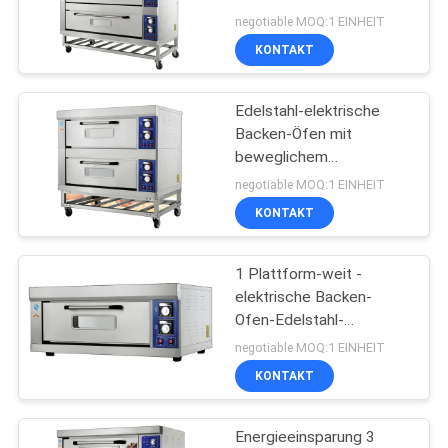
VR
Äußer-Kammer
negotiable MOQ:1 EINHEIT
KONTAKT
32
SITEMAP
Kommerzieller
Edelstahl-elektrische
Backen-Öfen mit
elektrischer
PRIVACY
beweglichem
POLICY
Gestell/unabhängigen
Dampfer
negotiable MOQ:1 EINHEIT
Kammern und
KONTAKT
justierbarer Temperatur
1 Plattform-weit -
42
elektrische Backen-
Handelsbuffet-
Ofen-Edelstahl-
ausgeglichenes Glas-
negotiable MOQ:1 EINHEIT
Ausrüstung
Ofen-Infrarottür mit
KONTAKT
inneren Beleuchtungen
Energieeinsparung 3