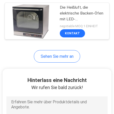
Die Heißluft, die
33
elektrische Backen-Öfen
Edelstahl-
mit LED-
Temperatur/erhitzen, die
negotiable MOQ:1 EINHEIT
Verpflegungs-
Digital-Konvektions-
KONTAKT
Ofen-hohe Feuchtigkeit
Ausrüstung
schreiben
Sehen Sie mehr an
13
Hotelwäschereimaschin
Hinterlass eine Nachricht
Wir rufen Sie bald zurück!