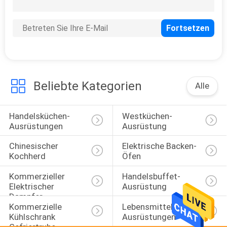
46
Speisewärmer-
Schaukasten
Beliebte Kategorien
Alle
Handelsküchen-
Westküchen-
60
Ausrüstungen
Ausrüstung
Snackbar-
Chinesischer 
Elektrische Backen-
Ausrüstung
Kochherd
Öfen
Kommerzieller 
Handelsbuffet-
Elektrischer 
Ausrüstung
Dampfer
Kommerzielle 
Lebensmittelverarbeitungs
Kühlschrank 
Ausrüstungen
82
Gefriertruhe