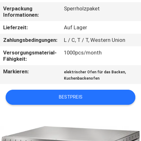
Verpackung
Sperrholzpaket
QUALITÄTSKONTROLLE
Informationen:
Lieferzeit:
Auf Lager
TRETEN
Zahlungsbedingungen:
L / C, T / T, Western Union
SIE
Versorgungsmaterial-
1000pcs/month
MIT
Fähigkeit:
UNS
Markieren:
,
elektrischer Ofen für das Backen
IN
Kuchenbackenofen
VERBINDUNG
BESTPREIS
NACHRICHTEN
FÄLLE