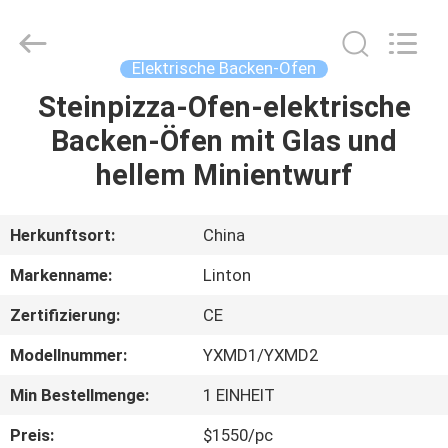
IMO
Catering
equipments
limited.
All
Elektrische Backen-Öfen
Rights
Reserved.
Steinpizza-Ofen-elektrische
HAUS
Backen-Öfen mit Glas und
PRODUKTE
hellem Minientwurf
VIDEOS
Herkunftsort:
China
Markenname:
Linton
ÜBER
Zertifizierung:
CE
UNS
Modellnummer:
YXMD1/YXMD2
FABRIK-
Min Bestellmenge:
1 EINHEIT
AUSFLUG
Preis:
$1550/pc