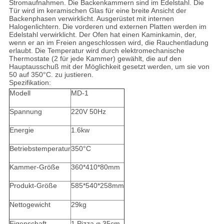
Stromaufnahmen. Die Backenkammern sind im Edelstahl. Die
Tür wird im keramischen Glas für eine breite Ansicht der
Backenphasen verwirklicht. Ausgerüstet mit internen
Halogenlichtern. Die vorderen und externen Platten werden im
Edelstahl verwirklicht. Der Ofen hat einen Kaminkamin, der,
wenn er an im Freien angeschlossen wird, die Rauchentladung
erlaubt. Die Temperatur wird durch elektromechanische
Thermostate (2 für jede Kammer) gewählt, die auf den
Hauptausschuß mit der Möglichkeit gesetzt werden, um sie von
50 auf 350°C. zu justieren.
Spezifikation:
Modell
MD-1
Spannung
220V 50Hz
Energie
1.6kw
Betriebstemperatur
350°C
Kammer-Größe
360*410*80mm
Produkt-Größe
585*540*258mm
Nettogewicht
29kg
Eigenschaft
1 Pizza φ 35cm