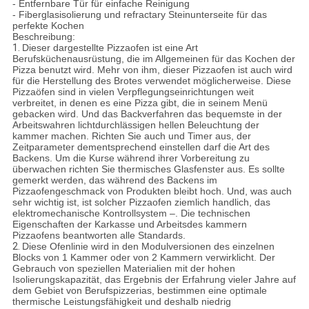
- Entfernbare Tür für einfache Reinigung
- Fiberglasisolierung und refractary Steinunterseite für das
perfekte Kochen
Beschreibung:
1.
Dieser dargestellte Pizzaofen ist eine Art
Berufsküchenausrüstung, die im Allgemeinen für das Kochen der
Pizza benutzt wird. Mehr von ihm, dieser Pizzaofen ist auch wird
für die Herstellung des Brotes verwendet möglicherweise. Diese
Pizzaöfen sind in vielen Verpflegungseinrichtungen weit
verbreitet, in denen es eine Pizza gibt, die in seinem Menü
gebacken wird. Und das Backverfahren das bequemste in der
Arbeitswahren lichtdurchlässigen hellen Beleuchtung der
kammer machen. Richten Sie auch und Timer aus, der
Zeitparameter dementsprechend einstellen darf die Art des
Backens. Um die Kurse während ihrer Vorbereitung zu
überwachen richten Sie thermisches Glasfenster aus. Es sollte
gemerkt werden, das während des Backens im
Pizzaofengeschmack von Produkten bleibt hoch. Und, was auch
sehr wichtig ist, ist solcher Pizzaofen ziemlich handlich, das
elektromechanische Kontrollsystem –. Die technischen
Eigenschaften der Karkasse und Arbeitsdes kammern
Pizzaofens beantworten alle Standards.
2.
Diese Ofenlinie wird in den Modulversionen des einzelnen
Blocks von 1 Kammer oder von 2 Kammern verwirklicht. Der
Gebrauch von speziellen Materialien mit der hohen
Isolierungskapazität, das Ergebnis der Erfahrung vieler Jahre auf
dem Gebiet von Berufspizzerias, bestimmen eine optimale
thermische Leistungsfähigkeit und deshalb niedrig