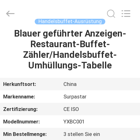
IMO
Catering
equipments
limited.
All
Handelsbuffet-Ausrüstung
Rights
Reserved.
Blauer geführter Anzeigen-
HAUS
Restaurant-Buffet-
PRODUKTE
Zähler/Handelsbuffet-
Umhüllungs-Tabelle
VIDEOS
Herkunftsort:
China
ÜBER
Markenname:
Surpastar
UNS
Zertifizierung:
CE ISO
FABRIK-
Modellnummer:
YXBC001
AUSFLUG
Min Bestellmenge:
3 stellen Sie ein