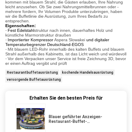
kommen mit blauem Strahl, die Gästen erlauben, Ihre Nahrung
leicht anzusehen. Ob Sie zwei Nahrungsmittelbrunnen oder -
mehrere fordern, Ihr Volumen Produkte unterzubringen, haben
wir die Buffetlinie die Ausrüstung, zum Ihres Bedarfs zu
entsprechen.
Eigenschaften:
-
Fest Edelstahl
struktur nach innen, dauerhaftes Holz und
künstliche Marmorstruktur draußen
-
Importierter Kompressor
Aspera Slowakei
und digitaler
Temperaturbegrenzer Deutschland-EGOS
-
Mit blauem LED-Rohr innerhalb des kalten Buffets und blauem
Strahl außerhalb des Kabinetts, ist das Licht weich und würdevoll
-
Vor dem Verpacken unser Service ist freie Zeichnung 3D, bevor
er einen Auftrag vergibt und prüft
Restaurantbuffetausrüstung
kochende Handelsausrüstung
versorgende Buffetausrüstung
Erhalten Sie den besten Preis für
Blauer geführter Anzeigen-
Restaurant-Buffet-
Zähler/Handelsbuffet-
Umhüllungs-Tabelle