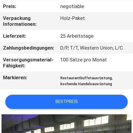
Preis:
negotiable
QUALITÄTSKONTROLLE
Verpackung
Holz-Paket
Informationen:
TRETEN
Lieferzeit:
25 Arbeitstage
SIE
Zahlungsbedingungen:
D/P, T/T, Western Union, L/C
MIT
Versorgungsmaterial-
100 Sätze pro Monat
UNS
Fähigkeit:
IN
Markieren:
,
Restaurantbuffetausrüstung
VERBINDUNG
kochende Handelsausrüstung
NACHRICHTEN
BESTPREIS
FÄLLE