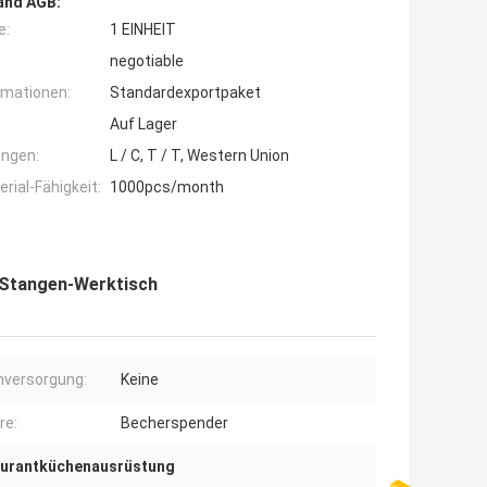
and AGB:
e:
1 EINHEIT
negotiable
rmationen:
Standardexportpaket
Auf Lager
ngen:
L / C, T / T, Western Union
ial-Fähigkeit:
1000pcs/month
-Stangen-Werktisch
versorgung:
Keine
re:
Becherspender
urantküchenausrüstung