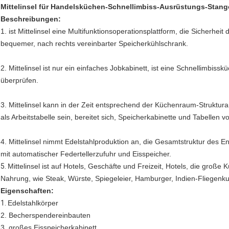
Mittelinsel für Handelsküchen-Schnellimbiss-Ausrüstungs-Stan
Beschreibungen:
1. ist Mittelinsel eine Multifunktionsoperationsplattform, die Sicherhe
bequemer, nach rechts vereinbarter Speicherkühlschrank.
2. Mittelinsel ist nur ein einfaches Jobkabinett, ist eine Schnellimbiss
überprüfen.
3. Mittelinsel kann in der Zeit entsprechend der Küchenraum-Struktu
als Arbeitstabelle sein, bereitet sich, Speicherkabinette und Tabellen vo
4. Mittelinsel nimmt Edelstahlproduktion an, die Gesamtstruktur des En
mit automatischer Federtellerzufuhr und Eisspeicher.
5.
Mittelinsel ist auf Hotels, Geschäfte und Freizeit, Hotels, die groß
Nahrung, wie Steak, Würste, Spiegeleier, Hamburger, Indien-Fliegenk
Eigenschaften:
1.
Edelstahlkörper
2. Becherspendereinbauten
3. großes Eisspeicherkabinett