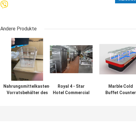
Andere Produkte
Nahrungsmittelkasten-
Royal 4 - Star
Marble Cold
Vorratsbehälter des
Hotel Commercial
Buffet Counter
Polycarbonats-20.8L
Kitchen
Crystal Column
quadratischer
Equipments /
Commercial
transparent mit Skala
Professional
Kitchen
Cooking
Equipments
Equipment