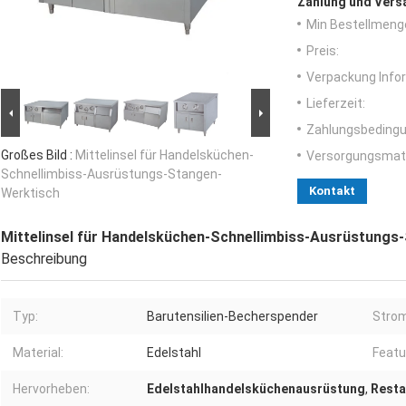
Zahlung und Vers
Min Bestellmeng
Preis:
Verpackung Info
Lieferzeit:
Zahlungsbedingu
Großes Bild :
Mittelinsel für Handelsküchen-
Versorgungsmater
Schnellimbiss-Ausrüstungs-Stangen-
Kontakt
Werktisch
Mittelinsel für Handelsküchen-Schnellimbiss-Ausrüstungs
Beschreibung
Typ:
Barutensilien-Becherspender
Strom
Material:
Edelstahl
Featu
Hervorheben:
Edelstahlhandelsküchenausrüstung
,
Resta