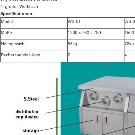
4. großer Werktisch
Spezifikationen:
Modell
WS-01
WS-0
Maße
1200 x 760 x 780
1500 
Nettogewicht
58kg
76kg
Becherspender-Kopf
2
4