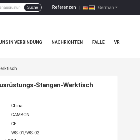
Referenzen
|
German
Suche
 UNS IN VERBINDUNG
NACHRICHTEN
FÄLLE
VR
erktisch
-Ausrüstungs-Stangen-Werktisch
China
CAMBON
CE
WS-01/WS-02