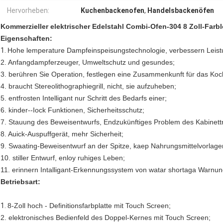
Hervorheben:
Kuchenbackenofen
,
Handelsbackenöfen
Kommerzieller elektrischer Edelstahl Combi-Ofen-304 8 Zoll-Farb
Eigenschaften:
1.
Hohe lemperature Dampfeinspeisungstechnologie, verbessern Leistu
2. Anfangdampferzeuger, Umweltschutz und gesundes;
3. berühren Sie Operation, festlegen eine Zusammenkunft für das Koc
4. braucht Stereolithographiegrill, nicht, sie aufzuheben;
5. entfrosten Intelligant nur Schritt des Bedarfs einer;
6. kinder--Iock Funktionen, Sicherheitsschutz;
7. Stauung des Beweisentwurfs, Endzukünftiges Problem des Kabinet
8. Auick-Auspuffgerät, mehr Sicherheit;
9. Swaating-Beweisentwurf an der Spitze, kaep Nahrungsmittelvorla
10. stiller Entwurf, enloy ruhiges Leben;
11. erinnern Intalligant-Erkennungssystem von watar shortaga Warnun
Betriebsart:
1.
8-Zoll hoch - Definitionsfarbplatte mit Touch Screen;
2. elektronisches Bedienfeld des Doppel-Kernes mit Touch Screen;