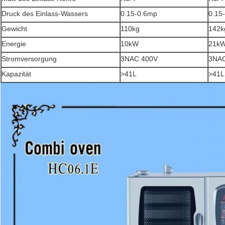
Druck des Einlass-Wassers
0.15-0.6mp
0.15
Gewicht
110kg
142k
Energie
10kW
21k
Stromversorgung
3NAC 400V
3NAC
Kapazität
>41L
>41L