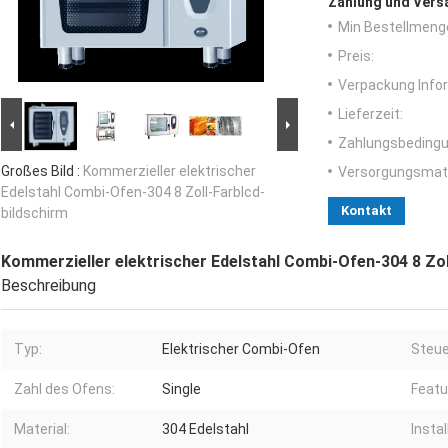
Zahlung und Vers
Min Bestellmeng
Preis:
Verpackung Info
Lieferzeit:
Zahlungsbedingu
Großes Bild :
Kommerzieller elektrischer
Versorgungsmater
Edelstahl Combi-Ofen-304 8 Zoll-Farblcd-
Kontakt
bildschirm
Kommerzieller elektrischer Edelstahl Combi-Ofen-304 8 Zol
Beschreibung
Typ:
Elektrischer Combi-Ofen
Steu
Zahl des Ofens:
Single
Featu
Material:
304 Edelstahl
Instal