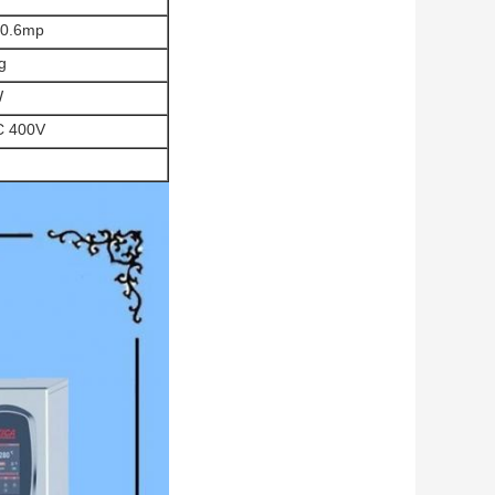
-0.6mp
g
W
 400V