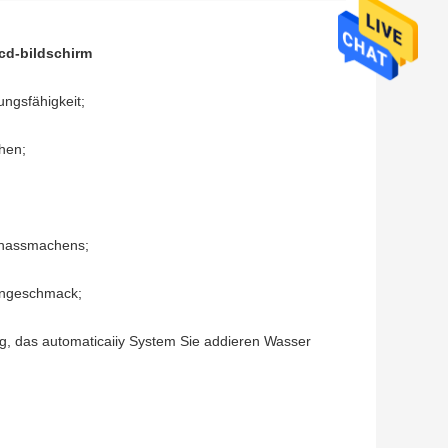
lcd-bildschirm
ngsfähigkeit;
hen;
tnassmachens;
gengeschmack;
g, das automaticaiiy System Sie addieren Wasser