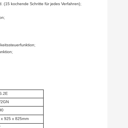
 (15 kochende Schritte für
jedes Verfahren
);
on;
eitssteuerfunktion;
nktion;
6.2E
1/2GN
90
 x 925 x 825mm
“