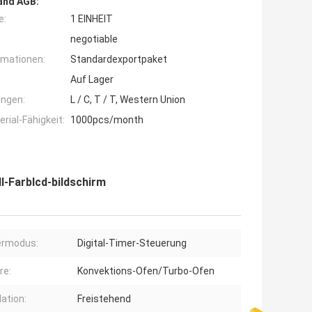
and AGB:
e:
1 EINHEIT
negotiable
rmationen:
Standardexportpaket
Auf Lager
ngen:
L / C, T / T, Western Union
ial-Fähigkeit:
1000pcs/month
l-Farblcd-bildschirm
ermodus:
Digital-Timer-Steuerung
re:
Konvektions-Ofen/Turbo-Ofen
lation:
Freistehend