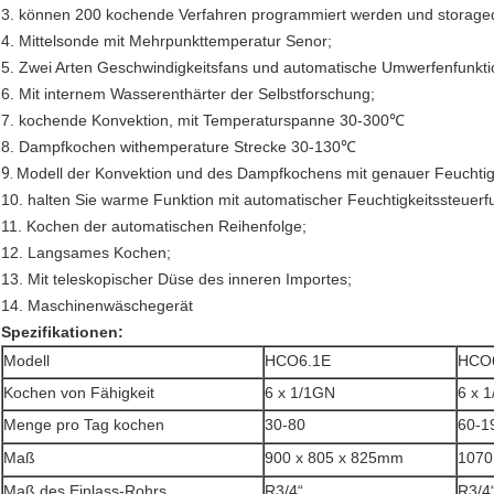
3. können 200 kochende Verfahren programmiert werden und storaged.
4. Mittelsonde mit Mehrpunkttemperatur Senor;
5. Zwei Arten Geschwindigkeitsfans und automatische Umwerfenfunkti
6. Mit internem Wasserenthärter der Selbstforschung;
7. kochende Konvektion, mit Temperaturspanne 30-300℃
8. Dampfkochen withemperature Strecke 30-130℃
9.
Modell der Konvektion und des Dampfkochens mit genauer Feuchtigk
10. halten Sie warme Funktion mit automatischer Feuchtigkeitssteuerfu
11. Kochen der automatischen Reihenfolge;
12. Langsames Kochen;
13. Mit teleskopischer Düse des inneren Importes;
14. Maschinenwäschegerät
Spezifikationen:
Modell
HCO6.1E
HCO
Kochen von Fähigkeit
6 x 1/1GN
6 x 
Menge pro Tag kochen
30-80
60-1
Maß
900 x 805 x 825mm
1070
Maß des Einlass-Rohrs
R3/4“
R3/4