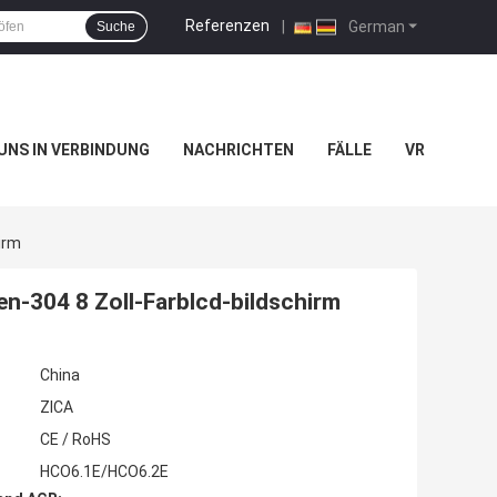
Referenzen
|
German
Suche
 UNS IN VERBINDUNG
NACHRICHTEN
FÄLLE
VR
irm
en-304 8 Zoll-Farblcd-bildschirm
China
ZICA
CE / RoHS
HCO6.1E/HCO6.2E