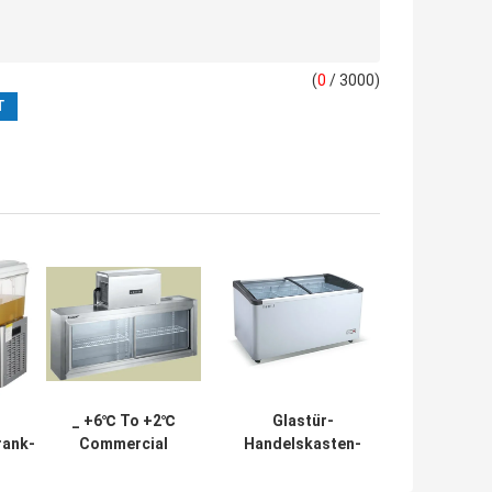
(
0
/ 3000)
_ +6℃ To +2℃
Glastür-
rank-
Commercial
Handelskasten-
 der
Fridge Freezer
Gefrierschrank
x
Industrial