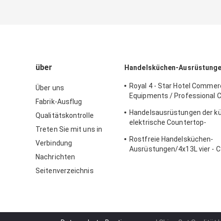
über
Handelsküchen-Ausrüstung
Royal 4 - Star Hotel Commerc
Über uns
Equipments / Professional 
Fabrik-Ausflug
Equipment
Handelsausrüstungen der k
Qualitätskontrolle
elektrische Countertop-
Treten Sie mit uns in
Einkesselbratpfanne für Fri
Rostfreie Handelsküchen-
Nahrung
Verbindung
Ausrüstungen/4x13L vier - Cy
Nachrichten
Fritteuse mit Kabinett
Seitenverzeichnis