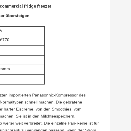
 commercial fridge freezer
ter übersteigen
A
0*770
gramm
zten importierten Panasonnic-Kompressor des
e Normaltypen schnell machen. Die gebratene
oder harter Eiscreme, von den Smoothies, vom
achen. Sie ist in den Milchteespeichern,
weiter weit verbreitet. Die einzelne Pan-Reihe ist für
t Kühlschrank zu verwenden passend, wenn der Strom