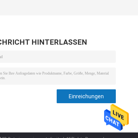
nke-
Refrigerator
-
Freezer
1500*450*600/300
CHRICHT HINTERLASSEN