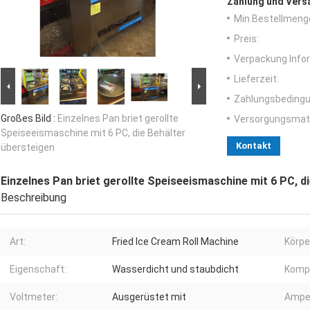
Zahlung und Vers
Min Bestellmeng
Preis:
Verpackung Info
Lieferzeit:
Zahlungsbedingu
Großes Bild :
Einzelnes Pan briet gerollte
Versorgungsmater
Speiseeismaschine mit 6 PC, die Behälter
Kontakt
übersteigen
Einzelnes Pan briet gerollte Speiseeismaschine mit 6 PC, d
Beschreibung
Art:
Fried Ice Cream Roll Machine
Körpe
Eigenschaft:
Wasserdicht und staubdicht
Komp
Voltmeter:
Ausgerüstet mit
Ampe