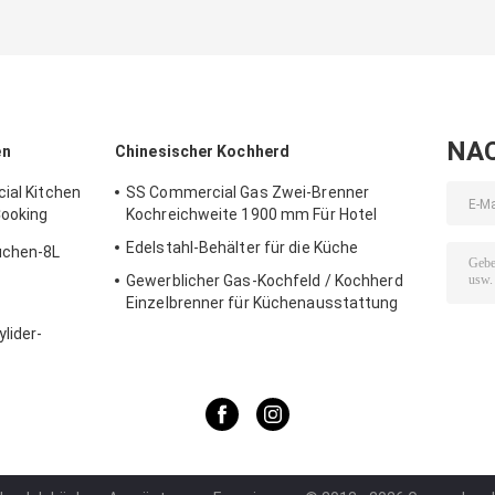
voran
Gefrierschrank-
18L/Saft-Geträ
Quadrat-Pans
Automaten
Thailand
Maschine
NA
en
Chinesischer Kochherd
ial Kitchen
SS Commercial Gas Zwei-Brenner
Cooking
Kochreichweite 1900 mm Für Hotel
Edelstahl-Behälter für die Küche
üchen-8L
Gewerblicher Gas-Kochfeld / Kochherd
tteuse-
Einzelbrenner für Küchenausstattung
lider-