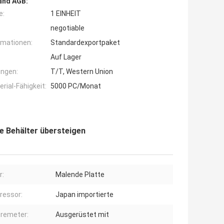
and AGB:
e:
1 EINHEIT
negotiable
rmationen:
Standardexportpaket
Auf Lager
ngen:
T/T, Western Union
ial-Fähigkeit:
5000 PC/Monat
ie Behälter übersteigen
r:
Malende Platte
ressor:
Japan importierte
remeter:
Ausgerüstet mit