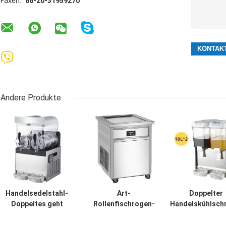
Faxen:
86-20-31959270
Andere Produkte
Handelsedelstahl-
Art-
Doppelter
Doppeltes geht
Rollenfischrogen-
Handelskühlsch
Maschine des
Eiscreme Full Auto-
Gefrierschrank
Schlamm-15Lx2
Handelskühlschrank-
Behälter-2 