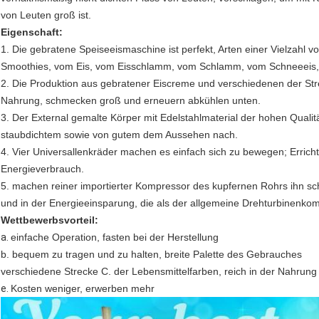
von Leuten groß ist.
Eigenschaft:
1. Die gebratene Speiseeismaschine ist perfekt, Arten einer Vielzahl 
Smoothies, vom Eis, vom Eisschlamm, vom Schlamm, vom Schneeeis, v
2. Die Produktion aus gebratener Eiscreme und verschiedenen der Stre
Nahrung, schmecken groß und erneuern abkühlen unten.
3. Der External gemalte Körper mit Edelstahlmaterial der hohen Quali
staubdichtem sowie von gutem dem Aussehen nach.
4. Vier Universallenkräder machen es einfach sich zu bewegen; Erri
Energieverbrauch.
5. machen reiner importierter Kompressor des kupfernen Rohrs ihn sch
und in der Energieeinsparung, die als der allgemeine Drehturbinenkom
Wettbewerbsvorteil:
a.
einfache Operation, fasten bei der Herstellung
b. bequem zu tragen und zu halten, breite Palette des Gebrauches
verschiedene Strecke C. der Lebensmittelfarben, reich in der Nahrung
e.
Kosten weniger, erwerben mehr