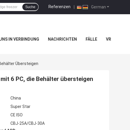
Referenzen
|
German
Suche
 UNS IN VERBINDUNG
NACHRICHTEN
FÄLLE
VR
 Behälter Übersteigen
mit 6 PC, die Behälter übersteigen
China
Super Star
CE ISO
CBJ-25A/CBJ-30A