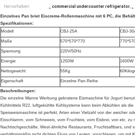
Hervorheben:
_ commercial undercounter refrigerator
,
_
Einzelnes Pan briet Eiscreme-Rollenmaschine mit 6 PC, die Behäl
Spezifikationen:
Modell
CBJ-25A
CBJ-30
Maße
570*570*770
770*57
Spannung
220V/50Hz
Energie
1250W
1600W
Nettogewicht
55Kg
60
Kilo
Eigenschaft
Einzelne Pan-Reihe
Beschreibungen:
Die einzelne Wanne Werbung gebratene Eismaschine für Jogurt benut
Kühlmittels R22, luftgekühlte Kühlsysteme kann beim Abkühlen als di
Speiseeismaschine ist perfekt, Arten einer Vielzahl von der weicher 
Eisschlamm, vom Schneeeis, vom Fruchteis, vom Eisbrei, von etc. zu m
Nachtischgeschäfte, West-ähnliche Restaurants, Fruchtsaftbars, und so 
verhältnismäßig nicht dichten Fluss von Leuten, vorschlagen, um mi