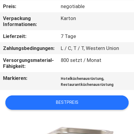
Preis:
negotiable
QUALITÄTSKONTROLLE
Verpackung
Karton
Informationen:
TRETEN
Lieferzeit:
7 Tage
SIE
Zahlungsbedingungen:
L / C, T / T, Western Union
MIT
Versorgungsmaterial-
800 setzt / Monat
UNS
Fähigkeit:
IN
Markieren:
,
Hotelküchenausrüstung
VERBINDUNG
Restaurantküchenausrüstung
NACHRICHTEN
BESTPREIS
FÄLLE