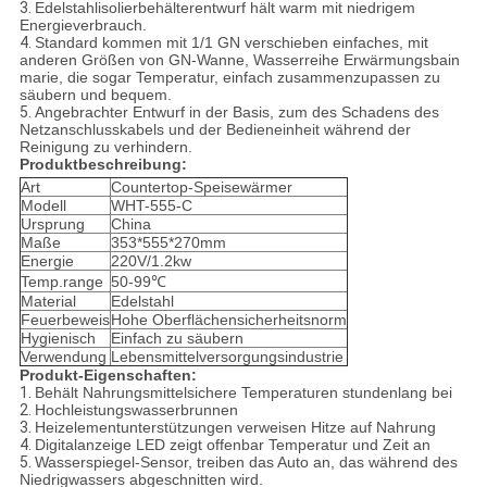
3.
Edelstahlisolierbehälterentwurf hält warm mit niedrigem
Energieverbrauch.
4.
Standard kommen mit 1/1 GN verschieben einfaches, mit
anderen Größen von GN-Wanne, Wasserreihe Erwärmungsbain
marie, die sogar Temperatur, einfach zusammenzupassen zu
säubern und bequem.
5.
Angebrachter Entwurf in der Basis, zum des Schadens des
Netzanschlusskabels und der Bedieneinheit während der
Reinigung zu verhindern.
Produktbeschreibung:
Art
Countertop-Speisewärmer
Modell
WHT-555-C
Ursprung
China
Maße
353*555*270mm
Energie
220V/1.2kw
Temp.range
50-99℃
Material
Edelstahl
Feuerbeweis
Hohe Oberflächensicherheitsnorm
Hygienisch
Einfach zu säubern
Verwendung
Lebensmittelversorgungsindustrie
Produkt-Eigenschaften:
1.
Behält Nahrungsmittelsichere Temperaturen stundenlang bei
2.
Hochleistungswasserbrunnen
3.
Heizelementunterstützungen verweisen Hitze auf Nahrung
4.
Digitalanzeige LED zeigt offenbar Temperatur und Zeit an
5.
Wasserspiegel-Sensor, treiben das Auto an, das während des
Niedrigwassers abgeschnitten wird.