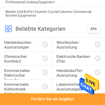
Professional Cooking Equipment
Marble Cold Buffet Counter Crystal Columns Commercial
Kitchen Equipments
Beliebte Kategorien
Alle
Handelsküchen-
Westküchen-
Ausrüstungen
Ausrüstung
Chinesischer 
Elektrische Backen-
Kochherd
Öfen
Kommerzieller 
Handelsbuffet-
Elektrischer 
Ausrüstung
Dampfer
Kommerzielle 
Lebensmittelverarbeitungs
Kühlschrank 
Ausrüstungen
Gefriertruhe
Fordern Sie ein Angebot