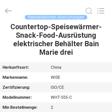
IMO
Catering
equipments
limited.
All
Handelsküchen-Ausrüstungen
Rights
Reserved.
Countertop-Speisewärmer-
HAUS
Snack-Food-Ausrüstung
PRODUKTE
elektrischer Behälter Bain
Marie drei
VIDEOS
Herkunftsort:
China
ÜBER
Markenname:
WISE
UNS
Zertifizierung:
ISO/CE
FABRIK-
Modellnummer:
WHT-555-C
AUSFLUG
Min Bestellmenge:
2