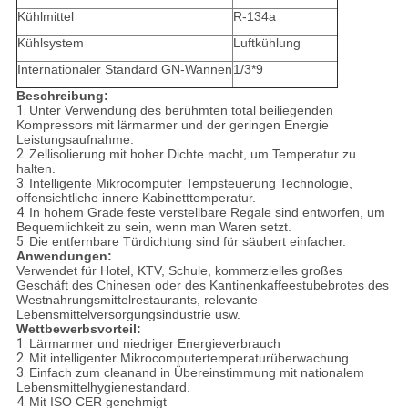
Kühlmittel
R-134a
Kühlsystem
Luftkühlung
Internationaler Standard GN-Wannen
1/3*9
Beschreibung:
1.
Unter Verwendung des berühmten total beiliegenden
Kompressors mit lärmarmer und der geringen Energie
Leistungsaufnahme.
2.
Zellisolierung mit hoher Dichte macht, um Temperatur zu
halten.
3.
Intelligente Mikrocomputer Tempsteuerung Technologie,
offensichtliche innere Kabinetttemperatur.
4.
In hohem Grade feste verstellbare Regale sind entworfen, um
Bequemlichkeit zu sein, wenn man Waren setzt.
5.
Die entfernbare Türdichtung sind für säubert einfacher.
Anwendungen:
Verwendet für Hotel, KTV, Schule, kommerzielles großes
Geschäft des Chinesen oder des Kantinenkaffeestubebrotes des
Westnahrungsmittelrestaurants, relevante
Lebensmittelversorgungsindustrie usw.
Wettbewerbsvorteil:
1.
Lärmarmer und niedriger Energieverbrauch
2.
Mit intelligenter Mikrocomputertemperaturüberwachung.
3.
Einfach zum cleanand in Übereinstimmung mit nationalem
Lebensmittelhygienestandard.
4.
Mit ISO CER genehmigt