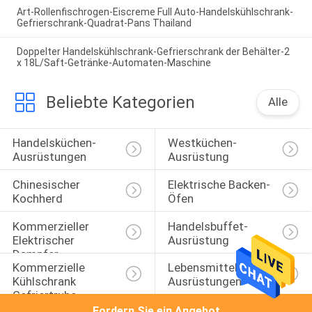
Art-Rollenfischrogen-Eiscreme Full Auto-Handelskühlschrank-
Gefrierschrank-Quadrat-Pans Thailand
Doppelter Handelskühlschrank-Gefrierschrank der Behälter-2
x 18L/Saft-Getränke-Automaten-Maschine
Beliebte Kategorien
Alle
Handelsküchen-
Westküchen-
Ausrüstungen
Ausrüstung
Chinesischer 
Elektrische Backen-
Kochherd
Öfen
Kommerzieller 
Handelsbuffet-
Elektrischer 
Ausrüstung
Dampfer
Kommerzielle 
Lebensmittelverarbeitungs
Kühlschrank 
Ausrüstungen
Gefriertruhe
Fordern Sie ein Angebot