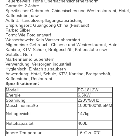
Feuerbeweis: Hohe Oberflächensicherheitsnorm
Garantie: 2 Jahre
Spezifischer Gebrauch: Chinesisches und Westrestaurant, Hotel,
Kaffeestube, usw.
Auftritt: Handelsverpflegungsausrüstung
Ursprungsort: Guangdong China (Festland)
Farbe: Silber
Form: Wie Foto entwarf
Wasserbeweis: Kein Wasser absorbiert.
Allgemeiner Gebrauch: Chinese und Westrestaurant, Hotel,
Kantine, KTV, Schule, Brotgeschäft, Kaffeestube usw.
Gefaltet: Nein
Markenname: Superstern
Verwendung: Versorgen industriell
Hygienisch: Einfach zu säubern
Anwendung: Hotel, Schule, KTV, Kantine, Brotgeschäft,
Kaffeestube, Restaurant
Spezifikationen:
Modell
PZ-18L2W
Energie
6.5KW
Spannung
220V/50Hz
Maschinenmaße
1800*800*985MM
Nettogewicht
147kg
Nettokapazität
400L
Innere Temperatur
+6℃ zu 0℃