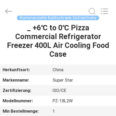
IMO
Catering
equipments
limited.
All
Kommerzielle Kühlschrank Gefriertruhe
Rights
Reserved.
_ +6℃ to 0℃ Pizza
HAUS
Commercial Refrigerator
PRODUKTE
Freezer 400L Air Cooling Food
Case
VIDEOS
Herkunftsort:
China
ÜBER
Markenname:
Super Star
UNS
Zertifizierung:
ISO/CE
FABRIK-
Modellnummer:
PZ-18L2W
AUSFLUG
Min Bestellmenge:
1