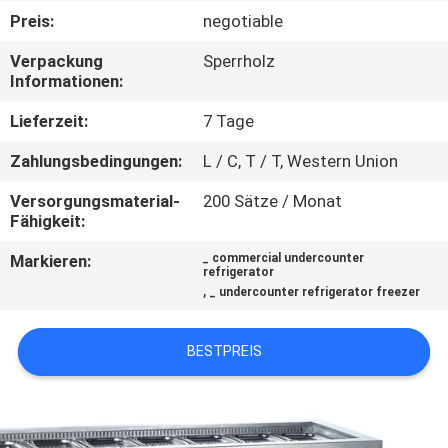
Preis:
negotiable
QUALITÄTSKONTROLLE
Verpackung
Sperrholz
Informationen:
TRETEN
Lieferzeit:
7 Tage
SIE
Zahlungsbedingungen:
L / C, T / T, Western Union
MIT
Versorgungsmaterial-
200 Sätze / Monat
UNS
Fähigkeit:
IN
Markieren:
_ commercial undercounter
VERBINDUNG
refrigerator
,
_ undercounter refrigerator freezer
NACHRICHTEN
BESTPREIS
FÄLLE