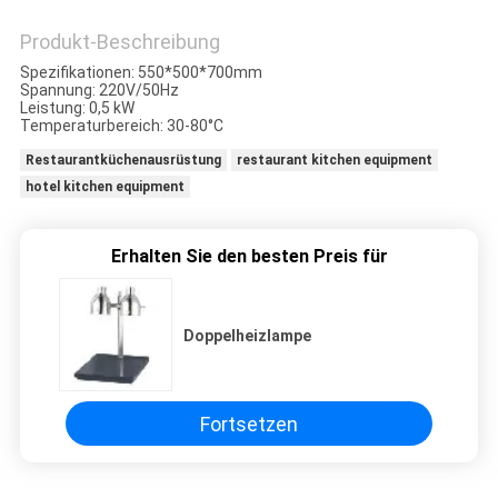
VR
Produkt-Beschreibung
Spezifikationen: 550*500*700mm
SITEMAP
Spannung: 220V/50Hz
Leistung: 0,5 kW
Temperaturbereich: 30-80°C
PRIVACY
Restaurantküchenausrüstung
restaurant kitchen equipment
hotel kitchen equipment
POLICY
Erhalten Sie den besten Preis für
Doppelheizlampe
Fortsetzen