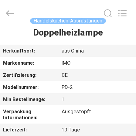
IMO
Catering
equipments
limited.
All
Handelsküchen-Ausrüstungen
Rights
Reserved.
Doppelheizlampe
HAUS
PRODUKTE
Herkunftsort:
aus China
Markenname:
IMO
VIDEOS
Zertifizierung:
CE
Modellnummer:
PD-2
ÜBER
UNS
Min Bestellmenge:
1
Verpackung
Ausgestopft
Informationen:
FABRIK-
AUSFLUG
Lieferzeit:
10 Tage