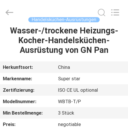
IMO
Catering
equipments
limited.
All
Handelsküchen-Ausrüstungen
Rights
Reserved.
Wasser-/trockene Heizungs-
HAUS
Kocher-Handelsküchen-
PRODUKTE
Ausrüstung von GN Pan
VIDEOS
Herkunftsort:
China
Markenname:
Super star
ÜBER
Zertifizierung:
ISO CE UL optional
UNS
Modellnummer:
WBTB-T/P
FABRIK-
Min Bestellmenge:
3 Stück
AUSFLUG
Preis:
negotiable