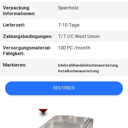
Verpackung
Sperrholz
QUALITÄTSKONTROLLE
Informationen:
Lieferzeit:
7-10 Tage
TRETEN
Zahlungsbedingungen:
T/T l/C West Union
SIE
Versorgungsmaterial-
100 PC /month
MIT
Fähigkeit:
UNS
Markieren:
,
Edelstahlhandelsküchenausrüstung
IN
Hotelküchenausrüstung
VERBINDUNG
BESTPREIS
NACHRICHTEN
FÄLLE