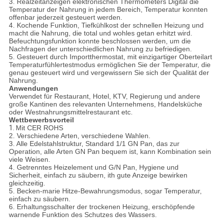
3. Realzeitanzeigen elektronischen Thermometers Digital die
Temperatur der Nahrung in jedem Bereich, Temperatur konnten
offenbar jederzeit gesteuert werden.
4. Kochende Funktion, Tiefkühlkost der schnellen Heizung und
macht die Nahrung, die total und wohles getan erhitzt wird.
Befeuchtungsfunktion konnte beschlossen werden, um die
Nachfragen der unterschiedlichen Nahrung zu befriedigen.
5. Gesteuert durch Importthermostat, mit einzigartiger Oberteilart
Temperaturfühlertestmodus ermöglichen Sie der Temperatur, die
genau gesteuert wird und vergewissern Sie sich der Qualität der
Nahrung.
Anwendungen
Verwendet für Restaurant, Hotel, KTV, Regierung und andere
große Kantinen des relevanten Unternehmens, Handelsküche
oder Westnahrungsmittelrestaurant etc.
Wettbewerbsvorteil
1.
Mit CER ROHS
2. Verschiedene Arten, verschiedene Wahlen.
3. Alle Edelstahlstruktur, Standard 1/1 GN Pan, das zur
Operation, alle Arten GN Pan bequem ist, kann Kombination sein
viele Weisen.
4. Getrenntes Heizelement und G/N Pan, Hygiene und
Sicherheit, einfach zu säubern, ith gute Anzeige bewirken
gleichzeitig.
5. Becken-marie Hitze-Bewahrungsmodus, sogar Temperatur,
einfach zu säubern.
6. Erhaltungsschalter der trockenen Heizung, erschöpfende
warnende Funktion des Schutzes des Wassers.