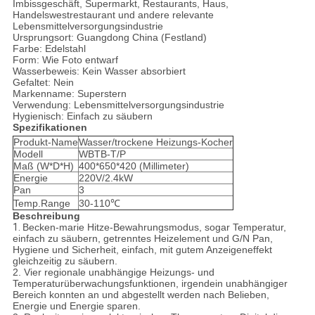
Imbissgeschäft, Supermarkt, Restaurants, Haus,
Handelswestrestaurant und andere relevante
Lebensmittelversorgungsindustrie
Ursprungsort: Guangdong China (Festland)
Farbe: Edelstahl
Form: Wie Foto entwarf
Wasserbeweis: Kein Wasser absorbiert
Gefaltet: Nein
Markenname: Superstern
Verwendung: Lebensmittelversorgungsindustrie
Hygienisch: Einfach zu säubern
Spezifikationen
Produkt-Name
Wasser/trockene Heizungs-Kocher
Modell
WBTB-T/P
Maß (W*D*H)
400*650*420 (Millimeter)
Energie
220V/2.4kW
Pan
3
Temp.Range
30-110℃
Beschreibung
1.
Becken-marie Hitze-Bewahrungsmodus, sogar Temperatur,
einfach zu säubern, getrenntes Heizelement und G/N Pan,
Hygiene und Sicherheit, einfach, mit gutem Anzeigeneffekt
gleichzeitig zu säubern.
2. Vier regionale unabhängige Heizungs- und
Temperaturüberwachungsfunktionen, irgendein unabhängiger
Bereich konnten an und abgestellt werden nach Belieben,
Energie und Energie sparen.