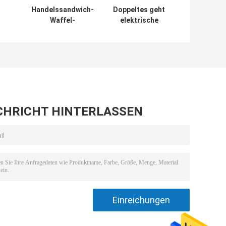
Handelssandwich-
Doppeltes geht
Waffel-
elektrische
l-
Hersteller/Sandwich-
Sandwich-
Presse-Maschine
Bratpfannen-
se
220V 1550W
Snackbar-
V,
Ausrüstung
110V/220V voran
CHRICHT HINTERLASSEN