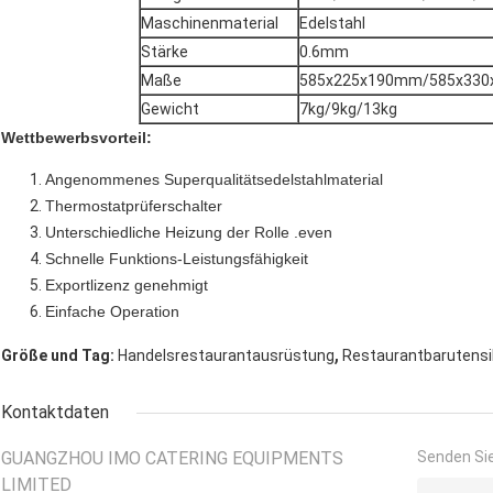
Maschinenmaterial
Edelstahl
Stärke
0.6mm
Maße
585x225x190mm/585x33
Gewicht
7kg/9kg/13kg
Wettbewerbsvorteil:
Angenommenes Superqualitätsedelstahlmaterial
Thermostatprüferschalter
Unterschiedliche Heizung der Rolle .even
Schnelle Funktions-Leistungsfähigkeit
Exportlizenz genehmigt
Einfache Operation
,
Größe und Tag:
Handelsrestaurantausrüstung
Restaurantbarutensi
Kontaktdaten
GUANGZHOU IMO CATERING EQUIPMENTS
Senden Sie
LIMITED