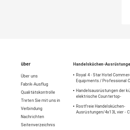
über
Handelsküchen-Ausrüstung
Royal 4 - Star Hotel Commerc
Über uns
Equipments / Professional 
Fabrik-Ausflug
Equipment
Handelsausrüstungen der k
Qualitätskontrolle
elektrische Countertop-
Treten Sie mit uns in
Einkesselbratpfanne für Fri
Rostfreie Handelsküchen-
Nahrung
Verbindung
Ausrüstungen/4x13L vier - Cy
Nachrichten
Fritteuse mit Kabinett
Seitenverzeichnis