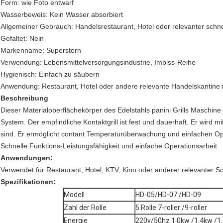
Form: wie Foto entwarf
Wasserbeweis: Kein Wasser absorbiert
Allgemeiner Gebrauch: Handelsrestaurant, Hotel oder relevanter schne
Gefaltet: Nein
Markenname: Superstern
Verwendung: Lebensmittelversorgungsindustrie, Imbiss-Reihe
Hygienisch: Einfach zu säubern
Anwendung: Restaurant, Hotel oder andere relevante Handelskantine
Beschreibung
Dieser Materialoberflächekörper des Edelstahls panini Grills Maschi
System. Der empfindliche Kontaktgrill ist fest und dauerhaft. Er wird 
sind. Er ermöglicht contant Temperaturüberwachung und einfachen Op
Schnelle Funktions-Leistungsfähigkeit und einfache Operationsarbeit
Anwendungen:
Verwendet für Restaurant, Hotel, KTV, Kino oder anderer relevanter S
Spezifikationen:
Modell
HD-05/HD-07 /HD-09
Zahl der Rolle
5 Rolle 7-roller /9-roller
Energie
220v/50hz 1.0kw /1.4kw /1