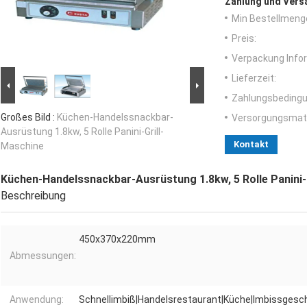
Zahlung und Vers
Min Bestellmeng
Preis:
Verpackung Info
Lieferzeit:
Zahlungsbedingu
Großes Bild :
Küchen-Handelssnackbar-
Versorgungsmater
Ausrüstung 1.8kw, 5 Rolle Panini-Grill-
Kontakt
Maschine
Küchen-Handelssnackbar-Ausrüstung 1.8kw, 5 Rolle Panini-
Beschreibung
450x370x220mm
Abmessungen:
Anwendung:
Schnellimbiß|Handelsrestaurant|Küche|Imbissgesc