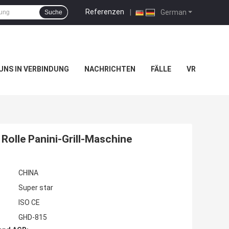
Referenzen
|
German
Suche
 UNS IN VERBINDUNG
NACHRICHTEN
FÄLLE
VR
olle Panini-Grill-Maschine
CHINA
Super star
ISO CE
GHD-815