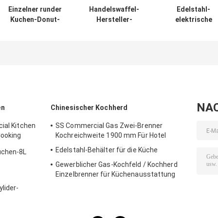
Einzelner runder
Handelswaffel-
Edelstahl-
Kuchen-Donut-
Hersteller-
elektrische
Hersteller,
bearbeiten
Sandwich-Waffe
elektrische
koreanische
Hersteller-
Krepp-Waffel, die
Fischfrikadellen
Sandwich-Pres
Maschinen-
Snackbar-
1550W/220~240
Snackbar-Geräte
Ausrüstung 220V
Snackbar-
herstellt
1550W maschinell
Ausrüstung
NA
en
Chinesischer Kochherd
ial Kitchen
SS Commercial Gas Zwei-Brenner
Cooking
Kochreichweite 1900 mm Für Hotel
Edelstahl-Behälter für die Küche
üchen-8L
Gewerblicher Gas-Kochfeld / Kochherd
tteuse-
Einzelbrenner für Küchenausstattung
lider-