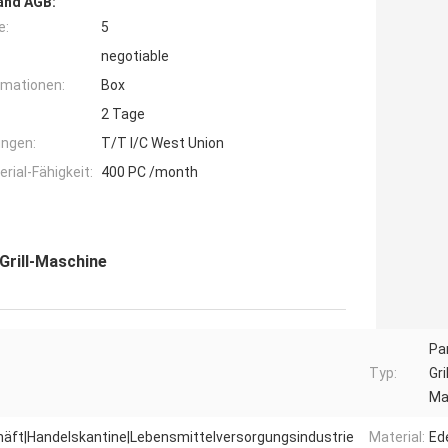
and AGB:
e:
5
negotiable
rmationen:
Box
2 Tage
ngen:
T/T l/C West Union
ial-Fähigkeit:
400 PC /month
Grill-Maschine
Pan
Typ:
Gril
Ma
häft|Handelskantine|Lebensmittelversorgungsindustrie
Material:
Ed