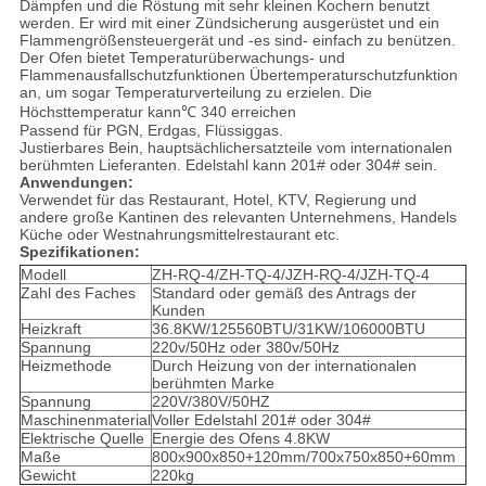
Dämpfen und die Röstung mit sehr kleinen Kochern benutzt
werden. Er wird mit einer Zündsicherung ausgerüstet und ein
Flammengrößensteuergerät und -es sind- einfach zu benützen.
Der Ofen bietet Temperaturüberwachungs- und
Flammenausfallschutzfunktionen Übertemperaturschutzfunktion
an, um sogar Temperaturverteilung zu erzielen. Die
Höchsttemperatur kann
℃
340 erreichen
Passend für PGN, Erdgas, Flüssiggas.
Justierbares Bein, hauptsächlichersatzteile vom internationalen
berühmten Lieferanten. Edelstahl kann 201# oder 304# sein
.
Anwendungen:
Verwendet für das Restaurant, Hotel, KTV, Regierung und
andere große Kantinen des relevanten Unternehmens, Handels
Küche oder Westnahrungsmittelrestaurant etc.
Spezifikationen:
Modell
ZH-RQ-4/ZH-TQ-4/JZH-RQ-4/JZH-TQ-4
Zahl des Faches
Standard oder gemäß des Antrags der
Kunden
Heizkraft
36.8KW/125560BTU/31KW/106000BTU
Spannung
220v/50Hz oder 380v/50Hz
Heizmethode
Durch Heizung von der internationalen
berühmten Marke
Spannung
220V/380V/50HZ
Maschinenmaterial
Voller Edelstahl 201# oder 304#
Elektrische Quelle
Energie des Ofens 4.8KW
Maße
800x900x850+120mm/700x750x850+60mm
Gewicht
220kg