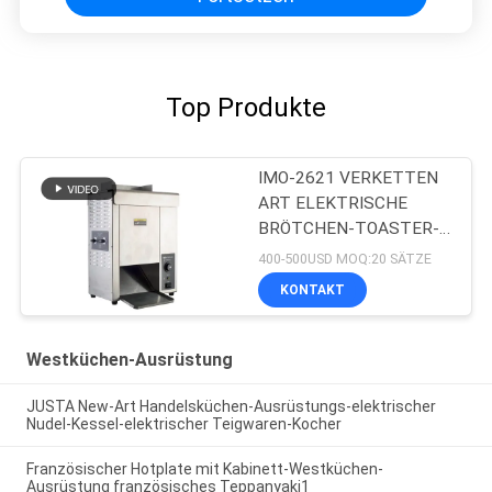
Top Produkte
IMO-2621 VERKETTEN
ART ELEKTRISCHE
BRÖTCHEN-TOASTER-
Größe 420x250x585mm
400-500USD MOQ:20 SÄTZE
KONTAKT
Westküchen-Ausrüstung
JUSTA New-Art Handelsküchen-Ausrüstungs-elektrischer
Nudel-Kessel-elektrischer Teigwaren-Kocher
Französischer Hotplate mit Kabinett-Westküchen-
Ausrüstung französisches Teppanyaki1