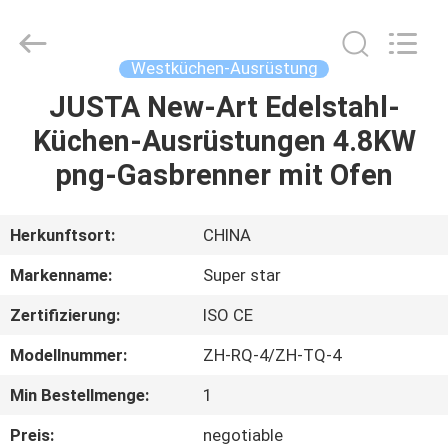
IMO
Catering
equipments
limited.
All
Westküchen-Ausrüstung
Rights
Reserved.
JUSTA New-Art Edelstahl-
HAUS
Küchen-Ausrüstungen 4.8KW
PRODUKTE
png-Gasbrenner mit Ofen
VIDEOS
Herkunftsort:
CHINA
Markenname:
Super star
ÜBER
Zertifizierung:
ISO CE
UNS
Modellnummer:
ZH-RQ-4/ZH-TQ-4
FABRIK-
Min Bestellmenge:
1
AUSFLUG
Preis:
negotiable