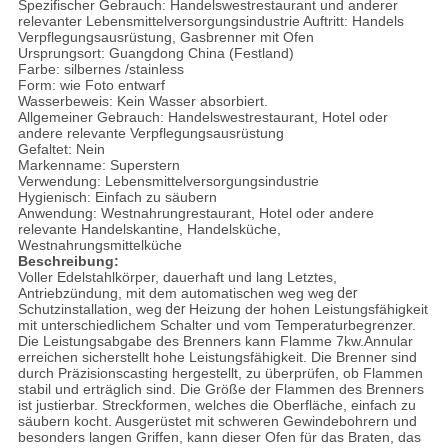
Spezifischer Gebrauch: Handelswestrestaurant und anderer
relevanter Lebensmittelversorgungsindustrie Auftritt: Handels
Verpflegungsausrüstung, Gasbrenner mit Ofen
Ursprungsort: Guangdong China (Festland)
Farbe: silbernes /stainless
Form: wie Foto entwarf
Wasserbeweis: Kein Wasser absorbiert.
Allgemeiner Gebrauch: Handelswestrestaurant, Hotel oder
andere relevante Verpflegungsausrüstung
Gefaltet: Nein
Markenname: Superstern
Verwendung: Lebensmittelversorgungsindustrie
Hygienisch: Einfach zu säubern
Anwendung: Westnahrungrestaurant, Hotel oder andere
relevante Handelskantine, Handelsküche,
Westnahrungsmittelküche
Beschreibung:
Voller Edelstahlkörper, dauerhaft und lang Letztes,
Antriebzündung, mit dem automatischen weg weg
der
Schutzinstallation, weg
der
Heizung der hohen Leistungsfähigkeit
mit unterschiedlichem Schalter und vom Temperaturbegrenzer.
Die Leistungsabgabe des Brenners kann Flamme 7kw.Annular
erreichen sicherstellt hohe Leistungsfähigkeit. Die Brenner sind
durch Präzisionscasting hergestellt, zu überprüfen, ob Flammen
stabil und erträglich sind. Die Größe der Flammen des Brenners
ist justierbar. Streckformen, welches die Oberfläche, einfach zu
säubern kocht. Ausgerüstet mit schweren Gewindebohrern und
besonders langen Griffen, kann dieser Ofen für das Braten, das