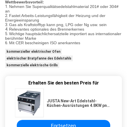
Wettbewerbsvorteil:
1.
Nehmen Sie Superqualitätsedelstahlmaterial 201# oder 304#
an
2.
Fastet Arbeits-Leistungsfähigkeit der Heizung und der
Energieeinsparung
3.
Gas als Kraftstofftyp kann png, LPG oder Ng usw. sein
4.
Relevantes optionales des Brennerkernes
5.
Wichtige hauptsächlichersatzteile importiert aus internationaler
berühmter Marke
6.
Mit CER bescheinigen ISO anerkanntes
kommerzieller elektrischer Ofen
elektrischer Bratpfanne des Edelstahls
kommerzielle elektrische Grills
Erhalten Sie den besten Preis für
JUSTA New-Art Edelstahl-
Küchen-Ausrüstungen 4.8KW png-
Gasbrenner mit Ofen
Fortsetzen