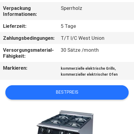
Verpackung
Sperrholz
QUALITÄTSKONTROLLE
Informationen:
Lieferzeit:
5 Tage
TRETEN
Zahlungsbedingungen:
T/T l/C West Union
SIE
Versorgungsmaterial-
30 Sätze /month
MIT
Fähigkeit:
UNS
Markieren:
,
kommerzielle elektrische Grills
IN
kommerzieller elektrischer Ofen
VERBINDUNG
BESTPREIS
NACHRICHTEN
FÄLLE