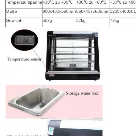
Temperaturspanne
+30℃ zu +80℃
+30℃ zu +80℃
+30℃ zu +8
Maße
900x480x590mm
660x437x635mm
1200x480x8
Gewicht
50kg
37kg
72kg