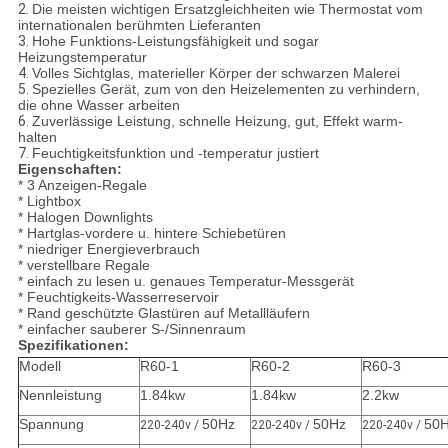
2.
Die meisten wichtigen Ersatzgleichheiten wie Thermostat vom
internationalen berühmten Lieferanten
3.
Hohe Funktions-Leistungsfähigkeit und sogar
Heizungstemperatur
4.
Volles Sichtglas, materieller Körper der schwarzen Malerei
5.
Spezielles Gerät, zum von den Heizelementen zu verhindern,
die ohne Wasser arbeiten
6.
Zuverlässige Leistung, schnelle Heizung, gut, Effekt warm-
halten
7.
Feuchtigkeitsfunktion und -temperatur justiert
Eigenschaften:
* 3 Anzeigen-Regale
* Lightbox
* Halogen Downlights
* Hartglas-vordere u. hintere Schiebetüren
* niedriger Energieverbrauch
* verstellbare Regale
* einfach zu lesen u. genaues Temperatur-Messgerät
* Feuchtigkeits-Wasserreservoir
* Rand geschützte Glastüren auf Metallläufern
* einfacher sauberer S-/Sinnenraum
Spezifikationen:
Modell
R60-1
R60-2
R60-3
Nennleistung
1.84kw
1.84kw
2.2kw
Spannung
50Hz
50Hz
50
220-240v /
220-240v /
220-240v /