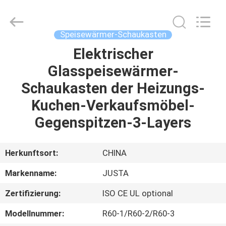
IMO
Catering
equipments
limited.
All
Speisewärmer-Schaukasten
Rights
Reserved.
Elektrischer
HAUS
Glasspeisewärmer-
PRODUKTE
Schaukasten der Heizungs-
Kuchen-Verkaufsmöbel-
VIDEOS
Gegenspitzen-3-Layers
ÜBER
Herkunftsort:
CHINA
UNS
Markenname:
JUSTA
Zertifizierung:
ISO CE UL optional
FABRIK-
AUSFLUG
Modellnummer:
R60-1/R60-2/R60-3