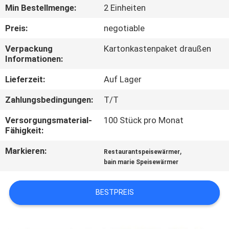
Min Bestellmenge:
2 Einheiten
QUALITÄTSKONTROLLE
Preis:
negotiable
Verpackung
Kartonkastenpaket draußen
TRETEN
Informationen:
SIE
Lieferzeit:
Auf Lager
MIT
Zahlungsbedingungen:
T/T
UNS
Versorgungsmaterial-
100 Stück pro Monat
IN
Fähigkeit:
VERBINDUNG
Markieren:
,
Restaurantspeisewärmer
bain marie Speisewärmer
NACHRICHTEN
BESTPREIS
FÄLLE