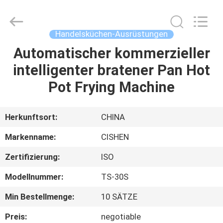
IMO
Catering
equipments
limited.
All
Handelsküchen-Ausrüstungen
Rights
Reserved.
Automatischer kommerzieller
HAUS
intelligenter bratener Pan Hot
PRODUKTE
Pot Frying Machine
VIDEOS
Herkunftsort:
CHINA
Markenname:
CISHEN
ÜBER
Zertifizierung:
ISO
UNS
Modellnummer:
TS-30S
FABRIK-
Min Bestellmenge:
10 SÄTZE
AUSFLUG
Preis:
negotiable