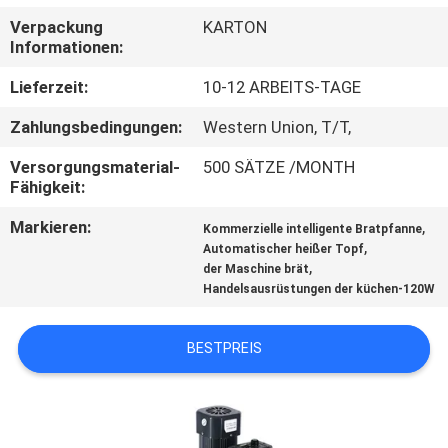
Verpackung
KARTON
QUALITÄTSKONTROLLE
Informationen:
Lieferzeit:
10-12 ARBEITS-TAGE
TRETEN
Zahlungsbedingungen:
Western Union, T/T,
SIE
Versorgungsmaterial-
500 SÄTZE /MONTH
MIT
Fähigkeit:
UNS
Markieren:
,
Kommerzielle intelligente Bratpfanne
IN
,
Automatischer heißer Topf
,
der Maschine brät
VERBINDUNG
Handelsausrüstungen der küchen-120W
NACHRICHTEN
BESTPREIS
FÄLLE