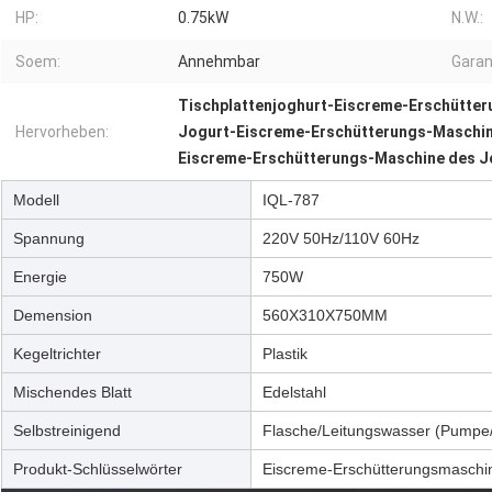
HP:
0.75kW
N.W.:
Soem:
Annehmbar
Garan
Tischplattenjoghurt-Eiscreme-Erschütte
Hervorheben:
Jogurt-Eiscreme-Erschütterungs-Maschi
Eiscreme-Erschütterungs-Maschine des J
Modell
IQL-787
Spannung
220V 50Hz/110V 60Hz
Energie
750W
Demension
560X310X750MM
Kegeltrichter
Plastik
Mischendes Blatt
Edelstahl
Selbstreinigend
Flasche/Leitungswasser (Pumpe/
Produkt-Schlüsselwörter
Eiscreme-Erschütterungsmaschin