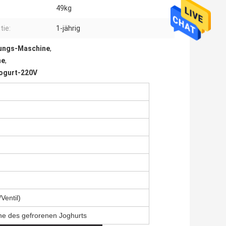
49kg
tie:
1-jährig
rungs-Maschine
,
ne
,
ogurt-220V
Ventil)
e des gefrorenen Joghurts