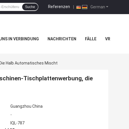
Referenzen
|
German
Suche
 UNS IN VERBINDUNG
NACHRICHTEN
FÄLLE
VR
Die Halb Automatisches Mischt
chinen-Tischplattenwerbung, die
Guangzhou China
-
IQL-787