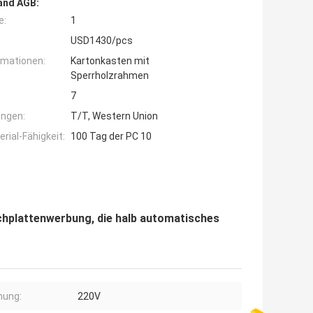
and AGB:
e:
1
USD1430/pcs
rmationen:
Kartonkasten mit
Sperrholzrahmen
7
ngen:
T/T, Western Union
ial-Fähigkeit:
100 Tag der PC 10
hplattenwerbung, die halb automatisches
nung:
220V