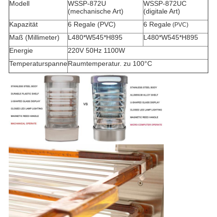
Modell
WSSP-872U
WSSP-872UC
(
mechanische Art
)
(
digitale Art
)
Kapazität
6 Regale (PVC)
6 Regale
(PVC)
Maß (Millimeter)
L480*W545*H895
L480*W545*H895
Energie
220V 50Hz 1100W
Temperaturspanne
Raumtemperatur. zu 100°C