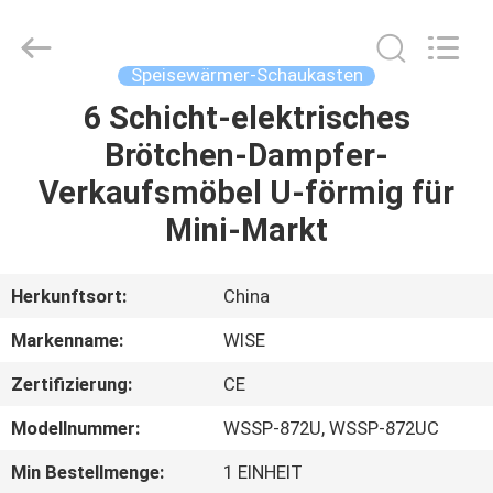
IMO
Catering
equipments
limited.
All
Speisewärmer-Schaukasten
Rights
Reserved.
6 Schicht-elektrisches
HAUS
Brötchen-Dampfer-
PRODUKTE
Verkaufsmöbel U-förmig für
Mini-Markt
VIDEOS
Herkunftsort:
China
ÜBER
Markenname:
WISE
UNS
Zertifizierung:
CE
FABRIK-
Modellnummer:
WSSP-872U, WSSP-872UC
AUSFLUG
Min Bestellmenge:
1 EINHEIT