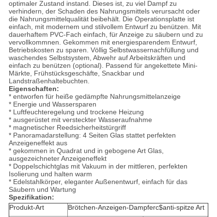
optimaler Zustand instand. Dieses ist, zu viel Dampf zu
verhindern, der Schaden des Nahrungsmittels verursacht oder
die Nahrungsmittelqualität beibehält. Die Operationsplatte ist
einfach, mit modernem und stilvollem Entwurf zu benützen. Mit
dauerhaftem PVC-Fach einfach, für Anzeige zu säubern und zu
vervollkommnen. Gekommen mit energiesparendem Entwurf,
Betriebskosten zu sparen. Völlig Selbstwassernachfüllung und
waschendes Selbstsystem, Abwehr auf Arbeitskräften und
einfach zu benützen (optional). Passend für angekettete Mini-
Märkte, Frühstücksgeschäfte, Snackbar und
Landstraßenhaltebuchten.
Eigenschaften:
* entworfen für heiße gedämpfte Nahrungsmittelanzeige
* Energie und Wassersparen
* Luftfeuchteregelung und trockene Heizung
* ausgerüstet mit versteckter Wasseraufnahme
* magnetischer Reedsicherheitstürgriff
* Panoramadarstellung: 4 Seiten Glas stattet perfekten
Anzeigeneffekt aus
* gekommen in Quadrat und in gebogene Art Glas,
ausgezeichneter Anzeigeneffekt
* Doppelschichtglas mit Vakuum in der mittleren, perfekten
Isolierung und halten warm
* Edelstahlkörper, eleganter Außenentwurf, einfach für das
Säubern und Wartung
Spezifikation:
Produkt-Art
Brötchen-Anzeigen-Dampferc$anti-spitze Art