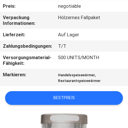
Preis:
negotiable
QUALITÄTSKONTROLLE
Verpackung
Hölzernes Fallpaket
Informationen:
TRETEN
Lieferzeit:
Auf Lager
SIE
Zahlungsbedingungen:
T/T
MIT
Versorgungsmaterial-
500 UNITS/MONTH
UNS
Fähigkeit:
IN
Markieren:
,
Handelsspeisewärmer
VERBINDUNG
Restaurantspeisewärmer
NACHRICHTEN
BESTPREIS
FÄLLE