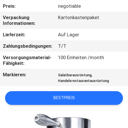
Preis:
negotiable
QUALITÄTSKONTROLLE
Verpackung
Kartonkastenpaket
Informationen:
TRETEN
Lieferzeit:
Auf Lager
SIE
Zahlungsbedingungen:
T/T
MIT
Versorgungsmaterial-
100 Einheiten /month
UNS
Fähigkeit:
IN
Markieren:
,
Salatbarausrüstung
VERBINDUNG
Handelsrestaurantausrüstung
NACHRICHTEN
BESTPREIS
FÄLLE