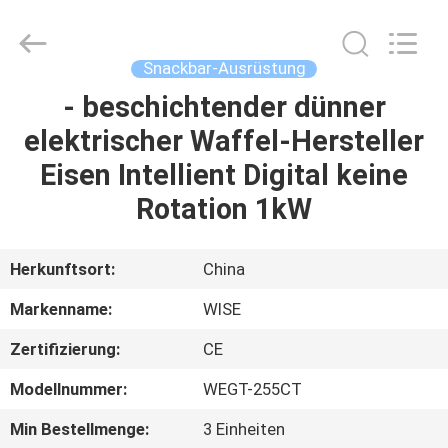
IMO
Catering
equipments
limited.
All
Snackbar-Ausrüstung
Rights
Reserved.
- beschichtender dünner
HAUS
elektrischer Waffel-Hersteller
PRODUKTE
Eisen Intellient Digital keine
Rotation 1kW
VIDEOS
Herkunftsort:
China
ÜBER
Markenname:
WISE
UNS
Zertifizierung:
CE
FABRIK-
Modellnummer:
WEGT-255CT
AUSFLUG
Min Bestellmenge:
3 Einheiten