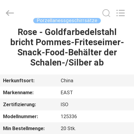
IMO
Catering
equipments
limited.
All
Porzellanessgeschirrsätze
Rights
Reserved.
Rose - Goldfarbedelstahl
HAUS
bricht Pommes-Friteseimer-
PRODUKTE
Snack-Food-Behälter der
Schalen-/Silber ab
VIDEOS
Herkunftsort:
China
ÜBER
Markenname:
EAST
UNS
Zertifizierung:
ISO
FABRIK-
Modellnummer:
125336
AUSFLUG
Min Bestellmenge:
20 Stk.