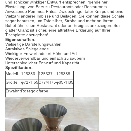
und schicker winkliger Entwurf entsprechen irgendeiner
Einstellung, von Bars zu Restaurants oder Restaurants.
Anwesende Pommes-Frites, Zwiebelringe, tater Knirps und eine
Vielzahl anderer Imbisse und Beilagen. Sie können diese Schale
sogar benutzen, um Tafelsilber, Strohe und mehr an Ihrem
Buffet-ähnlichen Restaurant oder an Ereignis anzuzeigen. Sein
glatter Glanz ist sicher, eine attraktive Erklärung auf Ihrer
Tischplatte abzugeben!
Eigenschaften:
Vielseitige Darstellungswahlen
Attraktives Spiegelende
Winkliger Entwurf addiert Höhe und Art
Wiederverwendbar und einfach zu säubern
Unterschiedlicher Entwurf und Kapazität
Spezifikation:
Modell
125336
125337
125338
Größe
φ71×H65
φ77×H75
φ85×H85
Erwähnt
Rosegoldfarbe