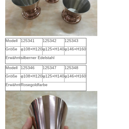
Modell
125341
125342
125343
Größe
φ108×H120
φ125×H140
φ146×H160
Erwähnt
silberner Edelstahl
Modell
125346
125347
125348
Größe
φ108×H120
φ125×H140
φ146×H160
Erwähnt
Rosegoldfarbe