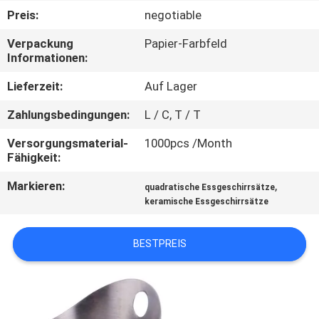
Preis:
negotiable
QUALITÄTSKONTROLLE
Verpackung
Papier-Farbfeld
Informationen:
TRETEN
Lieferzeit:
Auf Lager
SIE
Zahlungsbedingungen:
L / C, T / T
MIT
Versorgungsmaterial-
1000pcs /Month
UNS
Fähigkeit:
IN
Markieren:
,
quadratische Essgeschirrsätze
VERBINDUNG
keramische Essgeschirrsätze
NACHRICHTEN
BESTPREIS
FÄLLE