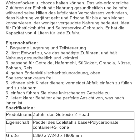
Weizenflocken u. chocos halten können. Das wie-erforderliche
Zuführen der Einheit hält Nahrung gesundheitlich und keimfrei,
während seine Hilfen des luftdichten Verschlusses verhindern,
dass Nahrung verjährt geht und Frische für bis einen Monat
konservieren, der weniger vergeudete Nahrung bedeutet. Ideal
für Frühstücksbuffet und Selbstservice-Gebrauch. Er hat die
Kapazität von 4 Litern für jede Zufuhr.
Eigenschaften:
1.
Bequeme Lagerung und Teilsteuerung
2. lässt Entwurf zu, wie das benötigte Zuführen, und hält
Nahrung gesundheitlich und keimfrei
3. passend für Getreide, Hafermehl, Süßigkeit, Granola, Nüsse,
Bohnen, Reis
4. geben EndenMüslischachtelunordnung, oben
Speiseschrankraum frei
5. können sich Kinder dienen; vermeidet Abfall; einfach zu füllen
und zu säubern
6. einfach führen Sie ohne knirschendes Getreide zu
7. liefert klarer Behälter eine perfekte Ansicht von, was nach
innen ist
Spezifikation:
Produktname
Zufuhr des Getreide-2-Head
Eigenschaft
Paddel des Edelstahls base+Polycarbonate
container+Silicone
Größe
L360 x W240 x H605mm