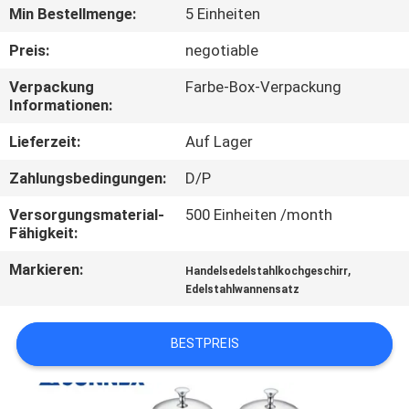
Min Bestellmenge:
5 Einheiten
QUALITÄTSKONTROLLE
Preis:
negotiable
Verpackung
Farbe-Box-Verpackung
TRETEN
Informationen:
SIE
Lieferzeit:
Auf Lager
MIT
Zahlungsbedingungen:
D/P
UNS
Versorgungsmaterial-
500 Einheiten /month
IN
Fähigkeit:
VERBINDUNG
Markieren:
,
Handelsedelstahlkochgeschirr
Edelstahlwannensatz
NACHRICHTEN
BESTPREIS
FÄLLE