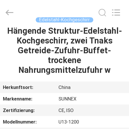
IMO
Catering
equipments
limited.
All
Edelstahl-Kochgeschirr
Rights
Reserved.
Hängende Struktur-Edelstahl-
HAUS
Kochgeschirr, zwei Tnaks
PRODUKTE
Getreide-Zufuhr-Buffet-
trockene
VIDEOS
Nahrungsmittelzufuhr w
ÜBER
Herkunftsort:
China
UNS
Markenname:
SUNNEX
Zertifizierung:
CE, ISO
FABRIK-
AUSFLUG
Modellnummer:
U13-1200