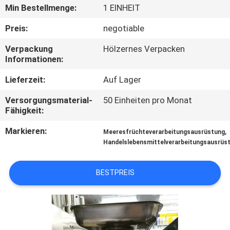
Min Bestellmenge:
1 EINHEIT
QUALITÄTSKONTROLLE
Preis:
negotiable
Verpackung
Hölzernes Verpacken
TRETEN
Informationen:
SIE
Lieferzeit:
Auf Lager
MIT
Versorgungsmaterial-
50 Einheiten pro Monat
UNS
Fähigkeit:
IN
Markieren:
,
Meeresfrüchteverarbeitungsausrüstung
VERBINDUNG
Handelslebensmittelverarbeitungsausrüs
NACHRICHTEN
BESTPREIS
FÄLLE