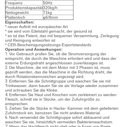
Frequenz
50Hz
Produktionskapazität
320kg/h
Nettogewicht
71kg
Plattenloch
φ6/8mm
Eigenschaften:
* neuer Auftritt mit europäischer Art
* sie wird vom Edelstahl gemacht, der gesund ist
* es ist das Patent, das mit bequemer Versammlung, Zerlegung
und Reinigung entworfen ist
* CER-Bescheinigungssitzungs-Exportstandards
Operation und Anmerkungen:
1.
Vor Gebrauch prüfen Sie, ob die Stromversorgung der
entspricht, die durch die Maschine erfordert wird und dass der
externe Erdungsdraht angeschlossen zuverlässiges ist.
2.
Die Maschine, die mit dem Motor mit 3 Phasen ist, muss
geprüft werden, das die Maschine in die Richtung dreht, die
durch Rotationskennzeichen angezeigt wird.
3.
Entfernen Sie die Schnittgruppe und waschen Sie sie mit
Trinkwasser, dann bauen Sie sie als Vorlage wieder zusammen
und schrauben Sie die Klinke.
4.
Entfernen Sie Haut und Knochen vom zerkleinert zu werden
Fleisch, schnitt sie in Stücke, um der Zufuhrgröße zu
entsprechen.
5.
Ziehen Sie die Stücke in Hacke- Kammer mit dem gelieferten
Zufuhrstock ein, benutzen Sie nicht anderes Material.
6.
Nach verwendet die Schnittgruppe sofort abbauend und
waschen Sie sie, hinsichtlich vermeiden Bakterienwachstum.
7.
Wenn das Hackfleisch nicht glatt oder in Form von Paste