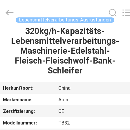
IMO
Catering
equipments
limited.
All
Lebensmittelverarbeitungs-Ausrüstungen
Rights
Reserved.
320kg/h-Kapazitäts-
HAUS
Lebensmittelverarbeitungs-
PRODUKTE
Maschinerie-Edelstahl-
Fleisch-Fleischwolf-Bank-
VIDEOS
Schleifer
ÜBER
Herkunftsort:
China
UNS
Markenname:
Aida
Zertifizierung:
CE
FABRIK-
AUSFLUG
Modellnummer:
TB32