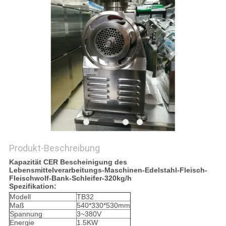
VR
SITEMAP
PRIVACY
POLICY
Produkt-Beschreibung
Kapazität CER Bescheinigung des
Lebensmittelverarbeitungs-Maschinen-Edelstahl-Fleisch-
Fleischwolf-Bank-Schleifer-320kg/h
Spezifikation:
Modell
TB32
Maß
540*330*530mm
Spannung
3~380V
Energie
1.5KW