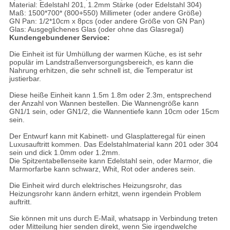
Material: Edelstahl 201, 1.2mm Stärke (oder Edelstahl 304)
Maß: 1500*700* (800+550) Millimeter (oder andere Größe)
GN Pan: 1/2*10cm x 8pcs (oder andere Größe von GN Pan)
Glas: Ausgeglichenes Glas (oder ohne das Glasregal)
Kundengebundener Service:
Die Einheit ist für Umhüllung der warmen Küche, es ist sehr
populär im Landstraßenversorgungsbereich, es kann die
Nahrung erhitzen, die sehr schnell ist, die Temperatur ist
justierbar.
Diese heiße Einheit kann 1.5m 1.8m oder 2.3m, entsprechend
der Anzahl von Wannen bestellen. Die Wannengröße kann
GN1/1 sein, oder GN1/2, die Wannentiefe kann 10cm oder 15cm
sein.
Der Entwurf kann mit Kabinett- und Glasplatteregal für einen
Luxusauftritt kommen. Das Edelstahlmaterial kann 201 oder 304
sein und dick 1.0mm oder 1.2mm.
Die Spitzentabellenseite kann Edelstahl sein, oder Marmor, die
Marmorfarbe kann schwarz, Whit, Rot oder anderes sein.
Die Einheit wird durch elektrisches Heizungsrohr, das
Heizungsrohr kann ändern erhitzt, wenn irgendein Problem
auftritt.
Sie können mit uns durch E-Mail, whatsapp in Verbindung treten
oder Mitteilung hier senden direkt, wenn Sie irgendwelche