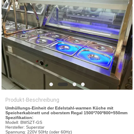
VR
SITEMAP
PRIVACY
POLICY
Produkt-Beschreibung
Umhüllungs-Einheit der Edelstahl-warmen Küche mit
Speicherkabinett und oberstem Regal 1500*700*800+550mm
Spezifikation:
Modell: BWSZT-GS
Hersteller: Superstar
Spannung: 220V 50Hz (oder 60Hz)