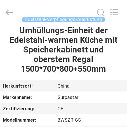
IMO
Catering
equipments
limited.
All
Edelstahl-Verpflegungs-Ausrüstung
Rights
Reserved.
Umhüllungs-Einheit der
HAUS
Edelstahl-warmen Küche mit
PRODUKTE
Speicherkabinett und
oberstem Regal
VIDEOS
1500*700*800+550mm
ÜBER
Herkunftsort:
China
UNS
Markenname:
Surpastar
Zertifizierung:
CE
FABRIK-
AUSFLUG
Modellnummer:
BWSZT-GS