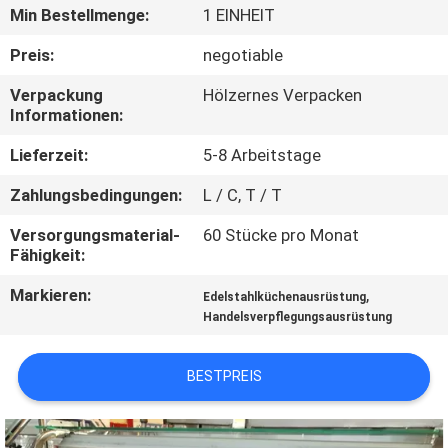
Min Bestellmenge:
1 EINHEIT
QUALITÄTSKONTROLLE
Preis:
negotiable
Verpackung
Hölzernes Verpacken
TRETEN
Informationen:
SIE
Lieferzeit:
5-8 Arbeitstage
MIT
Zahlungsbedingungen:
L / C, T / T
UNS
Versorgungsmaterial-
60 Stücke pro Monat
IN
Fähigkeit:
VERBINDUNG
Markieren:
,
Edelstahlküchenausrüstung
Handelsverpflegungsausrüstung
NACHRICHTEN
BESTPREIS
FÄLLE