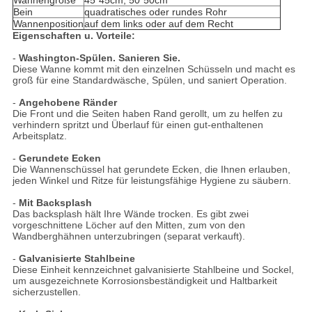
Wannengröße
45*45cm, 50*50cm
Bein
quadratisches oder rundes Rohr
Wannenposition
auf dem links oder auf dem Recht
Eigenschaften u. Vorteile:
-
Washington-Spülen. Sanieren Sie.
Diese Wanne kommt mit den einzelnen Schüsseln und macht es
groß für eine Standardwäsche, Spülen, und saniert Operation.
-
Angehobene Ränder
Die Front und die Seiten haben Rand gerollt, um zu helfen zu
verhindern spritzt und Überlauf für einen gut-enthaltenen
Arbeitsplatz.
-
Gerundete Ecken
Die Wannenschüssel hat gerundete Ecken, die Ihnen erlauben,
jeden Winkel und Ritze für leistungsfähige Hygiene zu säubern.
-
Mit Backsplash
Das backsplash hält Ihre Wände trocken. Es gibt zwei
vorgeschnittene Löcher auf den Mitten, zum von den
Wandberghähnen unterzubringen (separat verkauft).
-
Galvanisierte Stahlbeine
Diese Einheit kennzeichnet galvanisierte Stahlbeine und Sockel,
um ausgezeichnete Korrosionsbeständigkeit und Haltbarkeit
sicherzustellen.