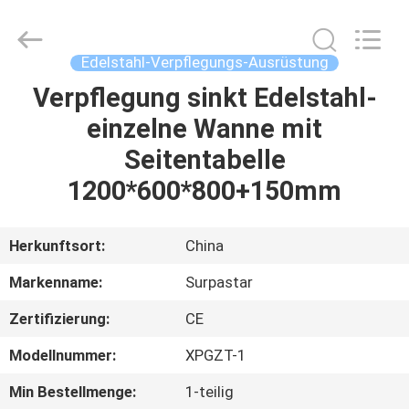
IMO
Catering
equipments
limited.
All
Edelstahl-Verpflegungs-Ausrüstung
Rights
Reserved.
Verpflegung sinkt Edelstahl-
HAUS
einzelne Wanne mit
PRODUKTE
Seitentabelle
1200*600*800+150mm
VIDEOS
Herkunftsort:
China
ÜBER
Markenname:
Surpastar
UNS
Zertifizierung:
CE
FABRIK-
Modellnummer:
XPGZT-1
AUSFLUG
Min Bestellmenge:
1-teilig