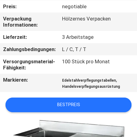
Preis:
negotiable
QUALITÄTSKONTROLLE
Verpackung
Hölzernes Verpacken
Informationen:
TRETEN
Lieferzeit:
3 Arbeitstage
SIE
Zahlungsbedingungen:
L / C, T / T
MIT
Versorgungsmaterial-
100 Stück pro Monat
UNS
Fähigkeit:
IN
Markieren:
,
Edelstahlverpflegungstabellen
VERBINDUNG
Handelsverpflegungsausrüstung
NACHRICHTEN
BESTPREIS
FÄLLE