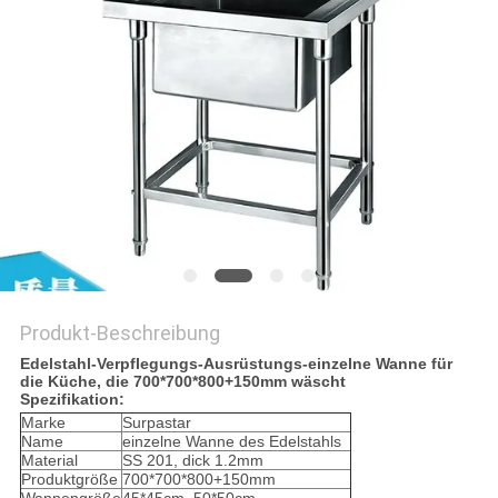
VR
SITEMAP
PRIVACY
POLICY
Produkt-Beschreibung
Edelstahl-Verpflegungs-Ausrüstungs-einzelne Wanne für
die Küche, die 700*700*800+150mm wäscht
Spezifikation:
Marke
Surpastar
Name
einzelne Wanne des Edelstahls
Material
SS 201, dick 1.2mm
Produktgröße
700*700*800+150mm