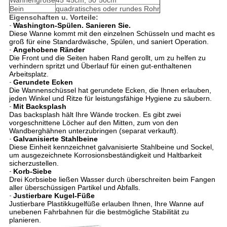
Wannengröße
45*45cm, 50*50cm
Bein
quadratisches oder rundes Rohr
Eigenschaften u. Vorteile:
-
Washington-Spülen. Sanieren Sie.
Diese Wanne kommt mit den einzelnen Schüsseln und macht es
groß für eine Standardwäsche, Spülen, und saniert Operation.
-
Angehobene Ränder
Die Front und die Seiten haben Rand gerollt, um zu helfen zu
verhindern spritzt und Überlauf für einen gut-enthaltenen
Arbeitsplatz.
-
Gerundete Ecken
Die Wannenschüssel hat gerundete Ecken, die Ihnen erlauben,
jeden Winkel und Ritze für leistungsfähige Hygiene zu säubern.
-
Mit Backsplash
Das backsplash hält Ihre Wände trocken. Es gibt zwei
vorgeschnittene Löcher auf den Mitten, zum von den
Wandberghähnen unterzubringen (separat verkauft).
-
Galvanisierte Stahlbeine
Diese Einheit kennzeichnet galvanisierte Stahlbeine und Sockel,
um ausgezeichnete Korrosionsbeständigkeit und Haltbarkeit
sicherzustellen.
-
Korb-Siebe
Drei Korbsiebe ließen Wasser durch überschreiten beim Fangen
aller überschüssigen Partikel und Abfalls.
-
Justierbare Kugel-Füße
Justierbare Plastikkugelfüße erlauben Ihnen, Ihre Wanne auf
unebenen Fahrbahnen für die bestmögliche Stabilität zu
planieren.