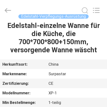
IMO
Catering
equipments
limited.
All
Edelstahl-Verpflegungs-Ausrüstung
Rights
Reserved.
Edelstahl-einzelne Wanne für
HAUS
die Küche, die
PRODUKTE
700*700*800+150mm,
versorgende Wanne wäscht
VIDEOS
Herkunftsort:
China
ÜBER
Markenname:
Surpastar
UNS
Zertifizierung:
CE
FABRIK-
Modellnummer:
XP-1
AUSFLUG
Min Bestellmenge:
1-teilig