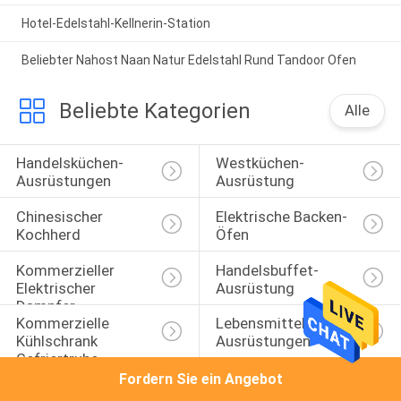
Hotel-Edelstahl-Kellnerin-Station
Beliebter Nahost Naan Natur Edelstahl Rund Tandoor Ofen
Beliebte Kategorien
Alle
Handelsküchen-
Westküchen-
Ausrüstungen
Ausrüstung
Chinesischer 
Elektrische Backen-
Kochherd
Öfen
Kommerzieller 
Handelsbuffet-
Elektrischer 
Ausrüstung
Dampfer
Kommerzielle 
Lebensmittelverarbeitungs
Kühlschrank 
Ausrüstungen
Gefriertruhe
Fordern Sie ein Angebot