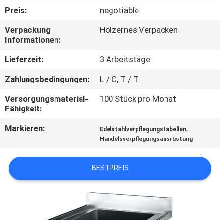
Preis:
negotiable
QUALITÄTSKONTROLLE
Verpackung
Hölzernes Verpacken
Informationen:
TRETEN
Lieferzeit:
3 Arbeitstage
SIE
Zahlungsbedingungen:
L / C, T / T
MIT
Versorgungsmaterial-
100 Stück pro Monat
UNS
Fähigkeit:
IN
Markieren:
,
Edelstahlverpflegungstabellen
VERBINDUNG
Handelsverpflegungsausrüstung
NACHRICHTEN
BESTPREIS
FÄLLE