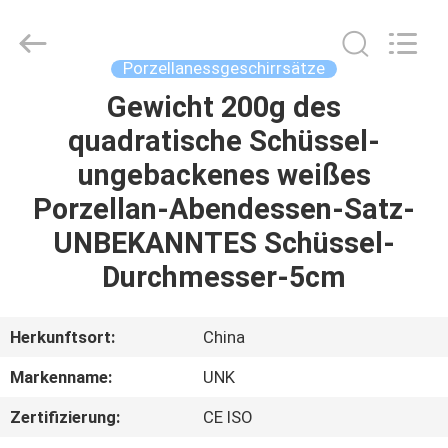
IMO
Catering
equipments
limited.
All
Porzellanessgeschirrsätze
Rights
Reserved.
Gewicht 200g des
HAUS
quadratische Schüssel-
PRODUKTE
ungebackenes weißes
Porzellan-Abendessen-Satz-
VIDEOS
UNBEKANNTES Schüssel-
Durchmesser-5cm
ÜBER
UNS
Herkunftsort:
China
Markenname:
UNK
FABRIK-
Zertifizierung:
CE ISO
AUSFLUG