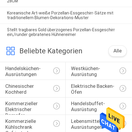
28CM
Koreanische Art-weiße Porzellan-Essgeschirr-Sätze mit
traditionellem Blumen-Dekorations-Muster
Stellt tragbares Gold überzogenes Porzellan-Essgeschirr
ein,/runder gebratenes Hühnereimer
Beliebte Kategorien
Alle
Handelsküchen-
Westküchen-
Ausrüstungen
Ausrüstung
Chinesischer 
Elektrische Backen-
Kochherd
Öfen
Kommerzieller 
Handelsbuffet-
Elektrischer 
Ausrüstung
Dampfer
Kommerzielle 
Lebensmittelverarbeitungs
Kühlschrank 
Ausrüstungen