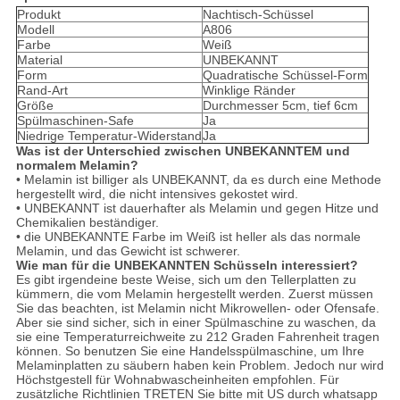
Produkt
Nachtisch-Schüssel
Modell
A806
Farbe
Weiß
Material
UNBEKANNT
Form
Quadratische Schüssel-Form
Rand-Art
Winklige Ränder
Größe
Durchmesser 5cm, tief 6cm
Spülmaschinen-Safe
Ja
Niedrige Temperatur-Widerstand
Ja
Was ist der Unterschied zwischen UNBEKANNTEM und
normalem Melamin?
• Melamin ist billiger als UNBEKANNT, da es durch eine Methode
hergestellt wird, die nicht intensives gekostet wird.
• UNBEKANNT ist dauerhafter als Melamin und gegen Hitze und
Chemikalien beständiger.
• die UNBEKANNTE Farbe im Weiß ist heller als das normale
Melamin, und das Gewicht ist schwerer.
Wie man für die UNBEKANNTEN Schüsseln interessiert?
Es gibt irgendeine beste Weise, sich um den Tellerplatten zu
kümmern, die vom Melamin hergestellt werden. Zuerst müssen
Sie das beachten, ist Melamin nicht Mikrowellen- oder Ofensafe.
Aber sie sind sicher, sich in einer Spülmaschine zu waschen, da
sie eine Temperaturreichweite zu 212 Graden Fahrenheit tragen
können. So benutzen Sie eine Handelsspülmaschine, um Ihre
Melaminplatten zu säubern haben kein Problem. Jedoch nur wird
Höchstgestell für Wohnabwascheinheiten empfohlen. Für
zusätzliche Richtlinien TRETEN Sie bitte mit US durch whatsapp