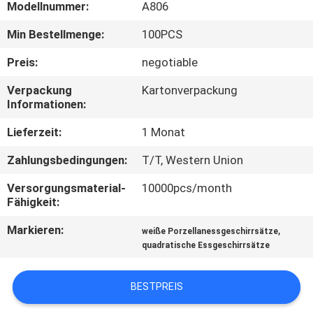
Modellnummer:
A806
QUALITÄTSKONTROLLE
Min Bestellmenge:
100PCS
Preis:
negotiable
TRETEN
Verpackung
Kartonverpackung
SIE
Informationen:
MIT
Lieferzeit:
1 Monat
UNS
Zahlungsbedingungen:
T/T, Western Union
IN
Versorgungsmaterial-
10000pcs/month
VERBINDUNG
Fähigkeit:
Markieren:
,
weiße Porzellanessgeschirrsätze
NACHRICHTEN
quadratische Essgeschirrsätze
FÄLLE
BESTPREIS