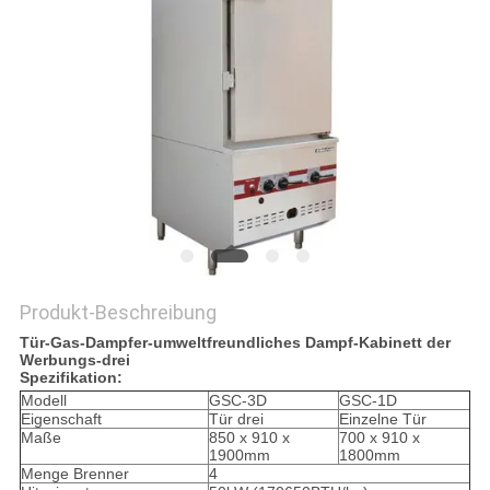
VR
SITEMAP
PRIVACY
POLICY
Produkt-Beschreibung
Tür-Gas-Dampfer-umweltfreundliches Dampf-Kabinett der
Werbungs-drei
Spezifikation:
Modell
GSC-3D
GSC-1D
Eigenschaft
Tür drei
Einzelne Tür
Maße
850 x 910 x
700 x 910 x
1900mm
1800mm
Menge Brenner
4