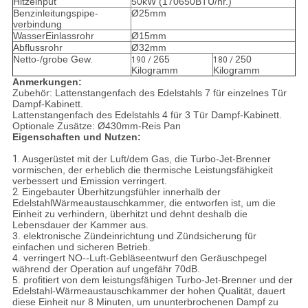
Hitzeinput
50kW (170650BTU/hr.)
Benzinleitungspipe-
Ø25mm
verbindung
WasserEinlassrohr
Ø15mm
Abflussrohr
Ø32mm
Netto-/grobe Gew.
265
250
190 /
180 /
Kilogramm
Kilogramm
Anmerkungen:
Zubehör: Lattenstangenfach des Edelstahls 7 für einzelnes Tür
Dampf-Kabinett.
Lattenstangenfach des Edelstahls 4 für 3 Tür Dampf-Kabinett.
Optionale Zusätze: Ø430mm-Reis Pan
Eigenschaften und Nutzen:
1.
Ausgerüstet mit der Luft/dem Gas, die Turbo-Jet-Brenner
vormischen, der erheblich die thermische Leistungsfähigkeit
verbessert und Emission verringert.
2.
Eingebauter Überhitzungsfühler innerhalb der
EdelstahlWärmeaustauschkammer, die entworfen ist, um die
Einheit zu verhindern, überhitzt und dehnt deshalb die
Lebensdauer der Kammer aus.
3. elektronische Zündeinrichtung und Zündsicherung für
einfachen und sicheren Betrieb.
4. verringert NO--Luft-Gebläseentwurf den Geräuschpegel
während der Operation auf ungefähr 70dB.
5. profitiert von dem leistungsfähigen Turbo-Jet-Brenner und der
Edelstahl-Wärmeaustauschkammer der hohen Qualität, dauert
diese Einheit nur 8 Minuten, um ununterbrochenen Dampf zu