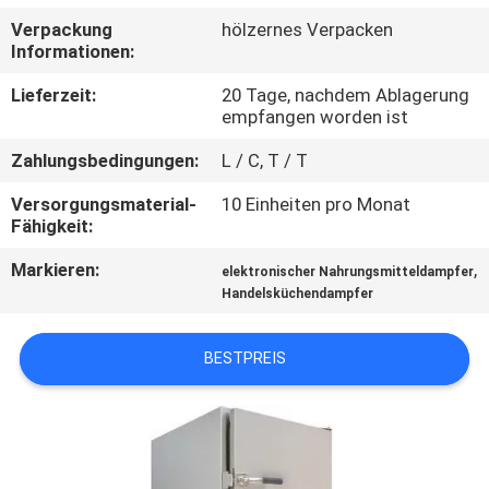
Verpackung
hölzernes Verpacken
QUALITÄTSKONTROLLE
Informationen:
Lieferzeit:
20 Tage, nachdem Ablagerung
TRETEN
empfangen worden ist
SIE
Zahlungsbedingungen:
L / C, T / T
MIT
Versorgungsmaterial-
10 Einheiten pro Monat
UNS
Fähigkeit:
IN
Markieren:
,
elektronischer Nahrungsmitteldampfer
Handelsküchendampfer
VERBINDUNG
BESTPREIS
NACHRICHTEN
FÄLLE