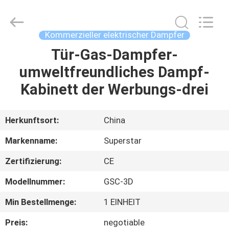
IMO
Catering
equipments
limited.
All
Kommerzieller elektrischer Dampfer
Rights
Reserved.
Tür-Gas-Dampfer-
HAUS
umweltfreundliches Dampf-
PRODUKTE
Kabinett der Werbungs-drei
VIDEOS
Herkunftsort:
China
Markenname:
Superstar
ÜBER
Zertifizierung:
CE
UNS
Modellnummer:
GSC-3D
FABRIK-
Min Bestellmenge:
1 EINHEIT
AUSFLUG
Preis:
negotiable