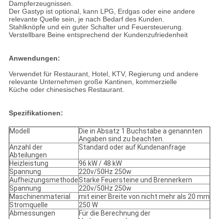
Dampferzeugnissen.
Der Gastyp ist optional, kann LPG, Erdgas oder eine andere
relevante Quelle sein, je nach Bedarf des Kunden.
Stahlknöpfe und ein guter Schalter und Feuersteuerung.
Verstellbare Beine entsprechend der Kundenzufriedenheit
Anwendungen:
Verwendet für Restaurant, Hotel, KTV, Regierung und andere
relevante Unternehmen große Kantinen, kommerzielle
Küche oder chinesisches Restaurant.
Spezifikationen:
Modell
Die in Absatz 1 Buchstabe a genannten
Angaben sind zu beachten.
Anzahl der
Standard oder auf Kunden­anfrage
Abteilungen
Heizleistung
96 kW / 48 kW
Spannung
220v/50Hz 250w
Aufheizungsmethode
Starke Feuersteine und Brennerkern
Spannung
220v/50Hz 250w
Maschinenmaterial
mit einer Breite von nicht mehr als 20 mm
Stromquelle
250 W
Abmessungen
Für die Berechnung der