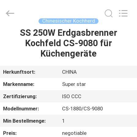
IMO
Catering
equipments
limited.
All
Chinesischer Kochherd
Rights
Reserved.
SS 250W Erdgasbrenner
HAUS
Kochfeld CS-9080 für
PRODUKTE
Küchengeräte
VIDEOS
Herkunftsort:
CHINA
Markenname:
Super star
ÜBER
Zertifizierung:
ISO CCC
UNS
Modellnummer:
CS-1880/CS-9080
FABRIK-
Min Bestellmenge:
1
AUSFLUG
Preis:
negotiable