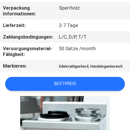
Verpackung
Sperrholz
QUALITÄTSKONTROLLE
Informationen:
Lieferzeit:
2-7 Tage
TRETEN
Zahlungsbedingungen:
L/C, D/P, T/T
SIE
Versorgungsmaterial-
50 Sätze /month
MIT
Fähigkeit:
UNS
Markieren:
,
Edelstahlgasherd
Handelsgasbereich
IN
VERBINDUNG
BESTPREIS
NACHRICHTEN
FÄLLE